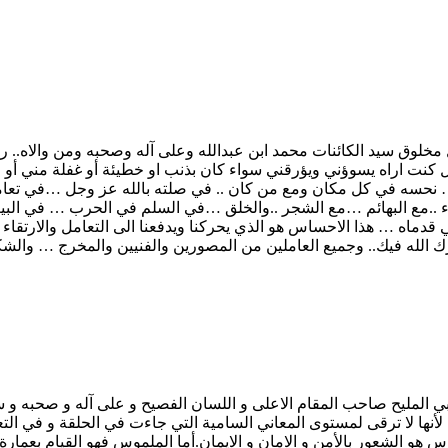
لوق سيد الكائنات محمد ابن عبدالله وعلى آله وصحبه ومن والاه.. روح 
نت اراه يسوؤني ويؤرقني سواء كان بذنب او خطيئة أو غفلة مني أو
في كل مكان ومع من كان .. في صلته بالله عز وجل …في تعامله مع الص
عداء ..مع البهائم …مع الشجر ..والخلق …في السلم في الحرب … في ا
دماه … هذا الاحساس هو الذي يحركنا ويدفعنا الى التعامل والارتقاء و
رك الله فيك.. وجميع العاملين من المصورين والفنيين والمخرج … والش
 المليح صاحب المقام الاعلى و اللسان الفصيح و على آله و صحبه و سلم
نها لا ترقى لمستوى المعاني السامية التي جاءت في الحلقة و في التعلي
 هو الشعور بالأمن و الامان و الايمان.أما الملموس فهو القيام بعمار