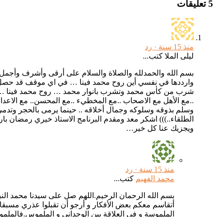
5 تعليقات
منذ 15 سنة ·
رد
ليلى الملا كتب...
بسم الله والحمدلله والصلاة والسلام على أرقى وأشرف وأجمل مخ
وارددها في نفسي أين روح محمد فينا … في اي موقف قد حصل ك
شرب من كأس محمد وتشرب بانوار محمد … روح محمد فينا … نحسه 
..مع الأهل مع الاصحاب ..مع المخطيء ..مع المحسن.. مع الا
وسلم بذوقه وسلوكه وجمال أخلاقه .. حينما يرمى بالحجر وتدمي ق
الطلقاء..))) اشكر معد ومقدم البرنامج الاستاذ خيري رمضان با
ويجزيك عنا كل خير…
منذ 15 سنة ·
رد
محمد الفهيم
كتب...
بسم الله الرحمان الرحيم.اللهم صل على سيدنا محمد النبي
أتقاسم معكم بعض الأفكار و أرجو أن تقبلوا عذري مسبقا لأ
الملموسة و في العلاقة بين الوجداني و الملموس.فالملموس