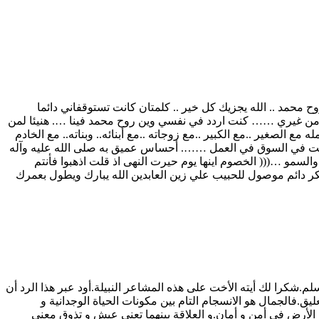
محمد .. الله يجزيك كل خير .. كلمتان كانت تستوقفاني دائما
 من غيري …… كنت اردد في نفسي وين روح محمد فينا …. هنيئا لمن
غير ..مع الكبير ..مع زوجاته ..مع أبنائه.. وبناته.. مع الخادم
لبيت في السوق في العمل ……. أحساس عميق به صلى الله عليه وآله
السمو …((( الخصوم اينها يوم حيرت النهى اذ قلت اذهبوا فأنتم
كر دائم موصول للحبيب علي زين العابدين الله يبارك ويطول بعمرك
.شكرا لك أيته الأخت على هذه المشاعر النبيلة.أود عبر هذا الرد أن
ق.فالجمال هو الانسجام التام بين مكونات الحياة الوجدانية و
ة الأرض في أمن و أمان.و العلاقة بينهما تعني عيش و تذوق معنى