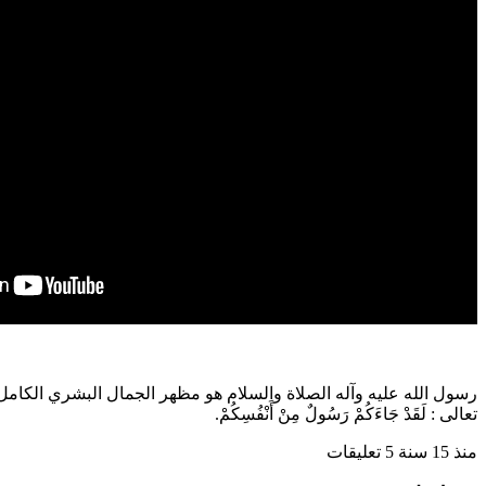
رسول الله عليه وآله الصلاة والسلام هو مظهر الجمال البشري الكامل
تعالى : لَقَدْ جَاءَكُمْ رَسُولٌ مِنْ أَنْفُسِكُمْ.
منذ 15 سنة
5 تعليقات