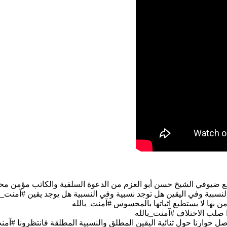
مع ضيوفي الشيخ حسن أبو العزم من الدعوة السلفية والكاتب مؤمن مح
النسبية وفي اليقين هل توجد نسبية وفي النسبية هل يوجد يقين #آمنت_ب
 بها لا يستطيع اثباتها بالمحسوس #آمنت_بالله
ا صلب الاختلاف #آمنت_بالله
ل حوارنا حول ثنائية اليقين المطلق والنسبية المطلقة فانتظرونا #آمن