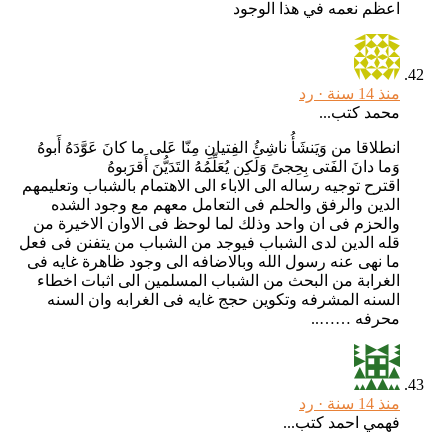
اعظم نعمه في هذا الوجود
منذ 14 سنة ·
رد
محمد كتب...
انطلاقا من وَيَنشَأُ ناشِئُ الفِتيانِ مِنّا عَلى ما كانَ عَوَّدَهُ أَبوهُ
وَما دانَ الفَتى بِحِجىً وَلَكِن يُعَلِّمُهُ التَدَيُّنَ أَقرَبوهُ
اقترح توجيه رساله الى الاباء الى الاهتمام بالشباب وتعليمهم
الدين والرفق والحلم فى التعامل معهم مع وجود الشده
والحزم فى ان واحد وذلك لما لوحظ فى الاوان الاخيرة من
قله الدين لدى الشباب فيوجد من الشباب من يتفنن فى فعل
ما نهى عنه رسول الله وبالاضافه الى وجود ظاهرة غايه فى
الغرابة من البحث من الشباب المسلمين الى اثبات اخطاء
السنه المشرفه وتكوين حجج غايه فى الغرابه وان السنه
محرفه ……..
منذ 14 سنة ·
رد
فهمي احمد كتب...