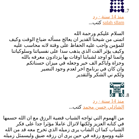
منذ 14 سنة ·
رد
salah sllam
كتب...
السلام عليكم ورحمة الله
اتمنى من شيخنا القدير ان يعالج مسأله ضياع الوقت وكيف
للمؤمن واجب عليه الحفاظ على وقتة لانه محاسب عليه
وكيف يؤثر القت الذي يذهب سدا على نفسياتنا وسلوكياتنا
واتمنا لو اوجد لشبابنا اوقات بها يزدادون معرفه بالله
وجزاة واياكم الف خير وجعله في ميزان حسناتكم
وان كان في برنامج اخر لعدم وجود النضير
ولكم ني الشكر والتقدير
منذ 14 سنة ·
رد
الشاذلي حسن محمد
كتب...
من الهموم التي تواجه الشباب قضية الرزق مع ان الله حسمها
في كتابه العزيز ولكنها لاتزال عاملا مؤثرا جدا على فكر
الشباب كما ان الشاب يرى زميله الذي تخرج معه قد من الله
عليه ووسع رزقه في حين يرى ان رزقه ضيق وليسمثل زميله