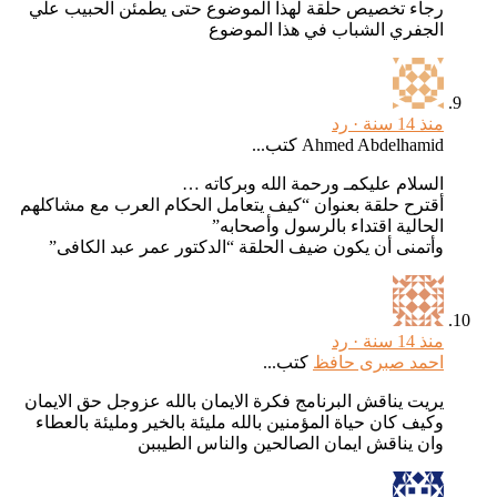
رجاء تخصيص حلقة لهذا الموضوع حتى يطمئن الحبيب علي
الجفري الشباب في هذا الموضوع
منذ 14 سنة ·
رد
Ahmed Abdelhamid كتب...
السلام عليكمـ ورحمة الله وبركاته …
أقترح حلقة بعنوان “كيف يتعامل الحكام العرب مع مشاكلهم
الحالية اقتداء بالرسول وأصحابه”
وأتمنى أن يكون ضيف الحلقة “الدكتور عمر عبد الكافى”
منذ 14 سنة ·
رد
احمد صبرى حافظ
كتب...
يريت يناقش البرنامج فكرة الايمان بالله عزوجل حق الايمان
وكيف كان حياة المؤمنين بالله مليئة بالخير ومليئة بالعطاء
وان يناقش ايمان الصالحين والناس الطيببن