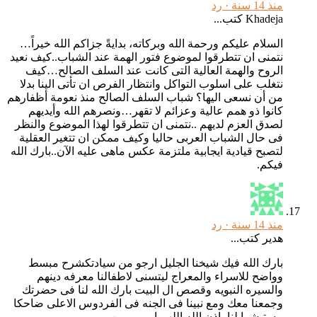
منذ 14 سنة ·
رد
Khadeja كتب...
السلام عليكم ورحمة الله وبركاته، بدايةً جزاكم الله خيراً…
نتمنى ان تتطرقوا لموضوع فتور الهمة عند الشباب..كيف نعيد
الروح والهمة العالية التى كانت عند السلف الصالح…كيف
نتغلب على اسلوب التواكل وانتظار الفرص ان تأتى الينا بدلا
من أن نسعى اليها؟ شباب السلف الصالح منذ نعومة أظفارهم
كانوا ذو همم عالية وعزائم لا تقهر…ونصرهم الله وأيديهم
لصدق العزم لديهم ..نتمنى ان تتطرقوا لهذا الموضوع والنظر
فى حال الشباب العربى حاليا وكيف ممكن ان تتغير العقلية
لتصبح قيادية ايجابية ملتزمة عكس ماهى عليه الآن..بارك الله
فيكم.
منذ 14 سنة ·
رد
هدير كتب...
بارك الله فيك شيخنا الجليل ارجو من سيادتكشرح مبسط
وواضح للاسراء والمعراج ليتسنى لاطفالنا معرفه دينهم
والسيره النبويه وقصص ال البيت بارك الله لنا فى حضرتك
وجمعنا معك ومع نبينا فى الجنه فى الفردوس الاعلى ضاحكا
مستبشرا لنا باذن الله اللهم اميييييييين