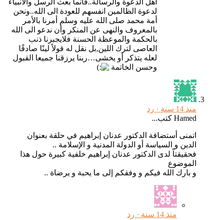
أهل الدعوة والرسالة..فانما بعث الرسل والأنبياء
لدعوة الظالمين انفسهم للعودة الى الله..ونحن
أمة محمد صلى الله عليه وسلم أمرنا بالأمر
بالمعروف والنهى عن المنكر وأن ندعو الى الله
بالحكمة والموعظة الحسنة فلايجبرنا ذنب
العاصى لترك اللين,بل نقل له قولاً لينًا صادقًا
لعله يتذكر أو يخشى…ربنا يرزقنا جميعا القبول
وحسن الخاتمة
منذ 14 سنة ·
رد
Hamed كتب...
اتمنى أستضافة الدكتور عدنان إبراهيم في حلقة بعنوان
الدين و السياسة أو الدولة المدنية و الإسلامة ..
فحقيقتاً لدى الدكتور عدنان إبراهيم خلفية كبيرة حول هذا
الموضوع
و بارك الله فيكم و وفقكم إلى ما يحبة و يرضاة ..
منذ 14 سنة ·
رد