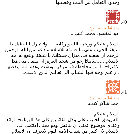
وحدود التعامل بين البنت وخطيبها
منذ 14 سنة ·
رد
عبدالمقصود محمد كتب...
السلام عليكم ورحمه الله وبركاته…..اولا :بارك الله فيك يا
شيخنا الحبيب على ما قدمته للاسلام وندعوا من الله الرحمن
الرحيم ان يجعله فى ميزان حستاتك يا شيخنا وينفع به امه
الاسلام……..ثانيا:ارجو من شخنا العزيز ان يتقبل منى هذا
الاقتراح انا من محافظه قنا مركز ابوتشت وهذه البلد ينقصها
دار علم يوجه فيها الشباب الى تعاليم الدين الاسلامى
منذ 14 سنة ·
رد
احمد شاكر كتب...
السلام عليكم
الله يوفق الحبيب علي وكل القائمين على هذا البرنامج الرائع
وعندي موضوع اتمنى ان يناقش وهو معنى الانتمى الى
الاسلام لان كثير من شباب الامه اليوم لايعرف ان الاسلام