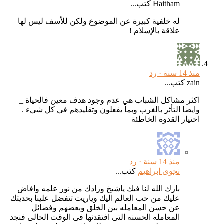
Haitham كتب...
له خلفية كبيرة عن الموضوع ولكن للأسف ليس لها
علاقة بالإسلام !
منذ 14 سنة ·
رد
zain كتب...
اكثر مشاكل الشباب هي عدم وجود هدف معين فالحياة _
وايضا التأثر بالغرب وبما يفعلون وتقليدهم في كل شيء .
اختيار القدوة الخاطئة
منذ 14 سنة ·
رد
نجوى ابراهيم
كتب...
بارك الله لنا فيك ياشيخ وزادك من نور علمه وافاض
عليك من حب العالم اليك وياريت تتفضل علينا بحديثك
عن حسن المعامله بين الخلق وبعضهم وفضائل
المعامله الحسنه التى افتقدنها فى الوقت الحالى فنجد