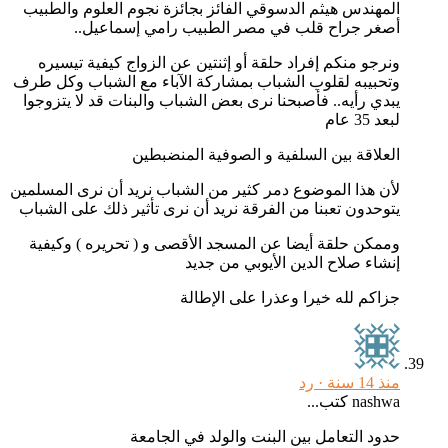
المهندس هيثم الدسوقي الفائز بجائزة نجوم العلوم والطبيب
أصغر جراح قلب في مصر الطبيب رامي إسماعيل..
ونرجو منكم إفراد حلقة أو إثنتين عن الزواج كيفية تيسيره
وتحبيبه لقلوب الشباب بمشاركة الآباء مع الشباب وكل طرف
يبدي رأيه.. فأصبحنا نرى بعض الشباب والبنات قد لا يتزوجوا
لبعد 35 عام
العلاقة بين السلفية و الصوفية المنضبطين
لأن هذا الموضوع دمر كثير من الشباب نريد أن نرى المسلمين
يتوحدون تعبنا من الفرقة نريد أن نرى تأثير ذلك على الشباب
وممكن حلقة أيضا عن المسجد الأقصى و ( تحريره ) وكيفية
إنشاء صلاح الدين الأيوبي من جديد
جزاكم لله خيرا وعذرا على الإطالة
منذ 14 سنة ·
رد
nashwa كتب...
حدود التعامل بين البنت والولد في الجامعة