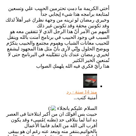
أختي الكريمة ما دمتِ تحترمين الحبيب علي وتسعين
لمتابعة برامجه هذا شيء إيجابي جداً
وخيري رمضان لو ترينه من وجهة نظركِ غير أهلاً لذلك
وقد تكونين محقة وقد تكونين غير ذلك
المهم من الأمر أنّ هذا الرجل الذي لا تتفقين معه هو
السبب في وجود الحبيب في برنامج آمنت بالله وينقل
للحبيب معانات الشباب وهموم مجتمع والحبيب يتكرّم
ويوضح الحلول وإنّي لأرى بأنّ مثل هذا المجهود ليشفع
لخيري رمضان عندك بأن تتقبّلينه في البرنامج حتى لا
تُمنعين الخير الكثير
هذا رأيّ فكري فيه الله يلهمكِ الصواب
منذ 14 سنة ·
رد
أمنية كتب...
السلام عليكم يانجلاء
حبيت بس أقولك ان من أكبر ابتلاءتنا فى العصر
ده اننا لما بنلاقى حد (نظنه )مُسِىء وقد يكون
أقرب الى الله من العابد فانما الأعمال
بالخواتيم,بننفر منه ونبعد عنه رغم ان هو بيبقى