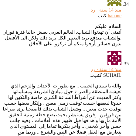
منذ 14 سنة ·
رد
hanane
كتب...
السلام عليكم
أتمنى أن تهدئوا الشباب, العالم العربي يعيش حاليا فترة فوران
,والشباب مندفع يريد التغيير الكل يريد دلك ولكن الى الأفضل
بدون خسائر ,أرجوا منكم أن تركزوا على الأخلاق
منذ 14 سنة ·
رد
SUHAIL كتب...
والله يا سيدي الحبيب .. مع تطورات الأحداث والزخم الذي
تعيشه المنطقة والصراع حول مبادئ الشريعة ومسلماتها
وكثر الحديث عن أشراط الساعة الكبرى خاصة والتكهن لها
حدوثا لبعضها حسب توقيت زمني معين ، وإنكار بعضها حسب
توقيت حدث معين .. وشغل الشباب بذلك فأصبحنا نرى صراعا
بين فريقين .. فريق يستبشر بحيث يضع خطة زمنية لتحقيق
الأمة مآربها وأهدافها قبل ظهور هذه العلامات ، وفيه جانب
حسن وآخر لايخفى .. وآخر ينكرها تماما إلى المستوى الذي
يتعارض مع العقل فضلا عن النص والشرع .. وربما من