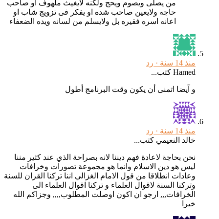
من يصلى ويصوم ويحج ولكنه لايغيث ملهوف او صاحب
حاجه ولايعين صاحب شده او يفكر فى تزويج شاب او
اعانه اسره فقيره بل ولايسلم من لسانه ويده الضعفاء
منذ 14 سنة ·
رد
Hamed كتب...
و آيضا اتمنى أن يكون وقت البرنامج أطول
منذ 14 سنة ·
رد
خالد النعيمي كتب...
نحن بحاجة لاعادة فهم ديننا لانه بصراحة الذي عند كثير مننا
ليس هو دين الاسلام وانما هو مجموعة تصورات وخرافات
وعادات انطلاقا من قول الامام الغزالي اننا تركنا القران للسنة
وتركنا السنة لاقوال العلماء و تركنا اقوال العلماء الى
الخرافات,,, ارجو ان اكون اوصلت المطلوب,,,, وجزاكم الله
خيرا