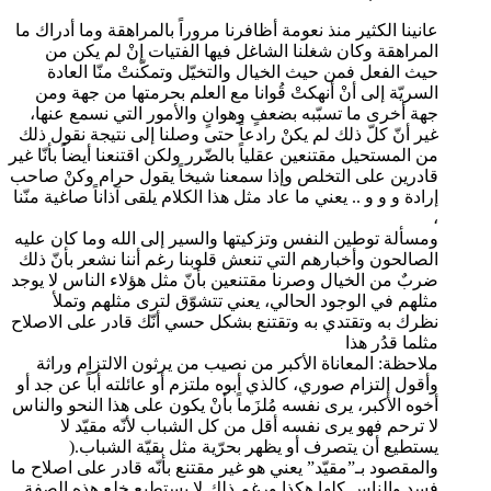
عانينا الكثير منذ نعومة أظافرنا مروراً بالمراهقة وما أدراك ما
المراهقة وكان شغلنا الشاغل فيها الفتيات إنْ لم يكن من
حيث الفعل فمن حيث الخيال والتخيّل وتمكّنتْ منّا العادة
السريّة إلى أنْ أنهكتْ قُوانا مع العلم بحرمتها من جهة ومن
جهة أخرى ما تسبّبه بضعفٍ وهوانٍ والأمور التي نسمع عنها،
غير أنّ كلّ ذلك لم يكنْ رادعاً حتى وصلنا إلى نتيجة نقول ذلك
من المستحيل مقتنعين عقلياً بالضّرر ولكن اقتنعنا أيضاً بأنّا غير
قادرين على التخلص وإذا سمعنا شيخاً يقول حرام وكنْ صاحب
إرادة و و و .. يعني ما عاد مثل هذا الكلام يلقى آذاناً صاغية منّنا
،
ومسألة توطين النفس وتزكيتها والسير إلى الله وما كان عليه
الصالحون وأخبارهم التي تنعش قلوبنا رغم أننا نشعر بأنّ ذلك
ضربٌ من الخيال وصرنا مقتنعين بأنّ مثل هؤلاء الناس لا يوجد
مثلهم في الوجود الحالي، يعني تتشوّق لترى مثلهم وتملأ
نظرك به وتقتدي به وتقتنع بشكل حسي أنّك قادر على الاصلاح
مثلما قدُر هذا
ملاحظة: المعاناة الأكبر من نصيب من يرثون الالتزام وراثة
وأقول إلتزام صوري، كالذي أبوه ملتزم أو عائلته أباً عن جد أو
أخوه الأكبر، يرى نفسه مُلزَماً بأنْ يكون على هذا النحو والناس
لا ترحم فهو يرى نفسه أقل من كل الشباب لأنّه مقيّد لا
يستطيع أن يتصرف أو يظهر بحرّية مثل بقيّة الشباب.(
والمقصود بـ”مقيّد” يعني هو غير مقتنع بأنّه قادر على اصلاح ما
فسد والناس كلها هكذا ورغم ذلك لا يستطيع خلع هذه الصفة