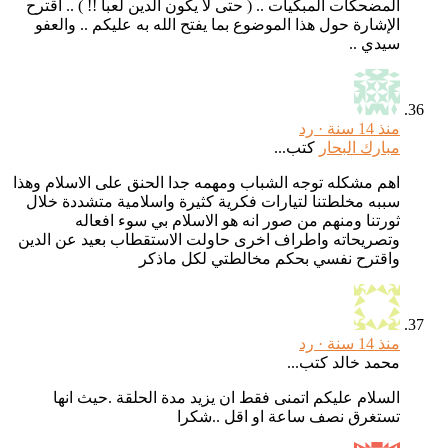
المضحكات المبكيات .. ( حتى لا يكون الدين لعبا !! ) .. أقترح
الإشارة حول هذا الموضوع بما يفتح الله به عليكم .. والعفو
سيدي ..
منذ 14 سنة ·
رد
مبارك البحار
كتب...
اهم مشكله توجه الشباب ومهمه جدا الحنق على الاسلام وهذا
سببه مخلطتنا لتيارات فكرية كثيرة واسلامية متشددة خلال
ثورتنا ومنهم من صور انه هو الاسلام بي سوء افعاله
وتصريحاته واطراف اخرى حاولت الاستقطاب بعيد عن الدين
واقترح نفسي بحكم مخالطتي لكل ماذكر
منذ 14 سنة ·
رد
محمد خالد كتب...
السلام عليكم اتمنى فقط ان يزيد مدة الحلقة .حيث انها
تستغرق نصف ساعة او اقل ..شكرا