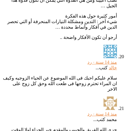
نصب أعيينا ومن هي القدوة التي يمكن أن تكون قدوة هذا
الجيل …
أمور كثيرة حول هذه الفكرة
شيء آخر : التدين ومشكلة التيارات المنحرفة أو التي تحصر
الدين في أفكار وأنماط محددة …
أرجو أن تكون الأفكار واضحة ..
منذ 14 سنة ·
رد
خالد
كتب...
سلام عليكم احبك فى الله الموضوع عن الحياء الزوجيه وكيف
ان المراء تحترم زوجها فى طعت الله وحق كل زوج على
الاخر
منذ 14 سنة ·
رد
محمد كتب...
جزى الله الفريق والحبيب والمقدم خير الجزاء اولا الوقت