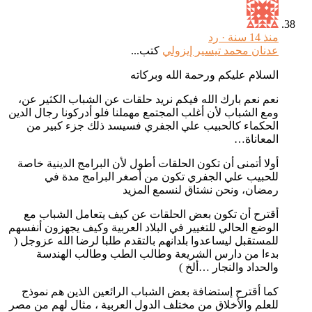
منذ 14 سنة ·
رد
عدنان محمد تيسير إيزولي
كتب...
السلام عليكم ورحمة الله وبركاته
نعم نعم بارك الله فيكم نريد حلقات عن الشباب الكثير عن،
ومع الشباب لأن أغلب المجتمع مهملنا فلو أدركونا رجال الدين
الحكماء كالحبيب علي الجفري فسيسد ذلك جزء كبير من
المعاناة…
أولا أتمنى أن تكون الحلقات أطول لأن البرامج الدينية خاصة
للحبيب علي الجفري تكون من أصغر البرامج مدة في
رمضان، ونحن نشتاق لنسمع المزيد
أقترح أن تكون بعض الحلقات عن كيف يتعامل الشباب مع
الوضع الحالي للتغيير في البلاد العربية وكيف يجهزون أنفسهم
للمستقبل ليساعدوا بلدانهم بالتقدم طلبا لرضا الله عزوجل (
بدءا من دارس الشريعة وطالب الطب وطالب الهندسة
والحداد والنجار …ألخ )
كما أقترح إستضافة بعض الشباب الرائعين الذين هم نموذج
للعلم والأخلاق من مختلف الدول العربية ، مثال لهم من مصر