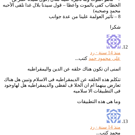
الخطاب كفى بالموت واعظا – قول سيدنا بلال غدا نلقى الأحبه
محمد وصحبه)
8 – تأثير العولمة علينا من عدة جوانب
شكرا
منذ 14 سنة ·
رد
على محمود حمد
كتب...
اتمنى ان تكون هناك حلقه عن الدين واليمقراطيه
تتكلم هذه الحلقه عن الديمقراطيه فى الاسلام وتبين هل هناك
تعارض بينهما ام ان الخلا ف لفظى والديمقراطيه هل لهاوجود
فى التطبيقات الا سلاميه
وما هى هذه التطبيقات
منذ 14 سنة ·
رد
محمد كتب...