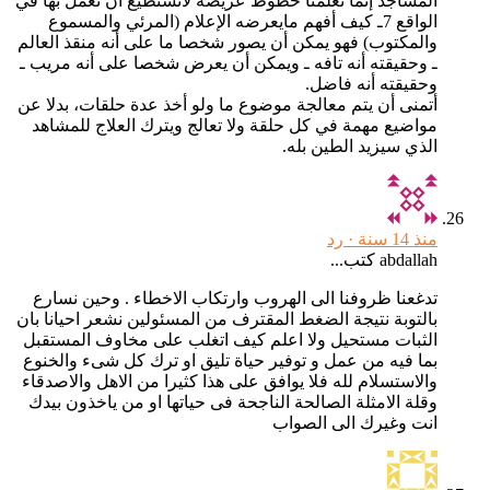
المساجد إنما تعلمنا خطوط عريضة لانستطيع أن نعمل بها في
الواقع 7ـ كيف أفهم مايعرضه الإعلام (المرئي والمسموع
والمكتوب) فهو يمكن أن يصور شخصا ما على أنه منقذ العالم
ـ وحقيقته أنه تافه ـ ويمكن أن يعرض شخصا على أنه مريب ـ
وحقيقته أنه فاضل.
أتمنى أن يتم معالجة موضوع ما ولو أخذ عدة حلقات، بدلا عن
مواضيع مهمة في كل حلقة ولا تعالج ويترك العلاج للمشاهد
الذي سيزيد الطين بله.
منذ 14 سنة ·
رد
abdallah كتب...
تدغعنا ظروفنا الى الهروب وارتكاب الاخطاء . وحين نسارع
بالتوبة نتيجة الضغط المقترف من المسئولين نشعر احيانا بان
الثبات مستحيل ولا اعلم كيف اتغلب على مخاوف المستقبل
بما فيه من عمل و توفير حياة تليق او ترك كل شىء والخنوع
والاستسلام لله فلا يوافق على هذا كثيرا من الاهل والاصدقاء
وقلة الامثلة الصالحة الناجحة فى حياتها او من ياخذون بيدك
انت وغيرك الى الصواب