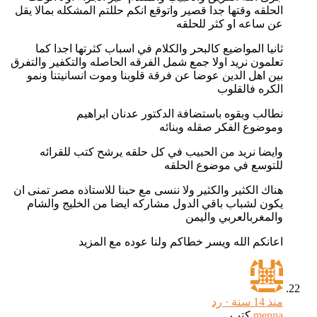
الحلقه وقتها جدا قصير واتوقع انكم حللتم المشكله بمالا يقل
عن ساعه او كثر للحلقه
ثانيا المواضيع كالبحر والكلام في اسباب كثرتها اجدا كما
تعلمون نريد اولا جمع شمل الفرقه الحاصله والتكفير والتفرق
بين اهل الدين عوضا عن فرقة قلوبنا وموت انسانيتنا ونمو
الكره فالقلوب
نطالب وبقوه باستضافة الدكتور عدنان ابراهيم
وموضوع الفكر صقله وبنائه
وايضا نريد من الحبيب في كل حلقه يرشح كتب للقرائه
للتوسع في موضوع الحلقه
هناك الكثير والكثير ولا ننسى مع حبنا للاستاذه مصر تمنى ان
يكون لشباب باقي الدول مشاركه ايضا من الخليج والشام
والمغربالعربي واليمن
اعانكم الله ويسر خطاكم ولنا عوده مع المزيد
منذ 14 سنة ·
رد
menna
كتب...