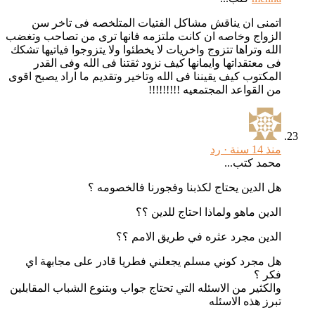
اتمنى ان يناقش مشاكل الفتيات المتلخصه فى تاخر سن
الزواج وخاصه ان كانت ملتزمه فانها ترى من تصاحب وتغضب
الله وتراها تتزوج واخريات لا يخطئوا ولا يتزوجوا فياتيها تشكك
فى معتقداتها وايمانها كيف نزود ثقتنا فى الله وفى القدر
المكتوب كيف يقيننا فى الله وتاخير وتقديم ما اراد يصبح اقوى
من القواعد المجتمعيه !!!!!!!!!
منذ 14 سنة ·
رد
محمد كتب...
هل الدين يحتاج لكذبنا وفجورنا فالخصومه ؟
الدين ماهو ولماذا احتاج للدين ؟؟
الدين مجرد عثره في طريق الامم ؟؟
هل مجرد كوني مسلم يجعلني فطريا قادر على مجابهة اي
فكر ؟
والكثير من الاسئله التي تحتاج جواب وبتنوع الشباب المقابلين
تبرز هذه الاسئله