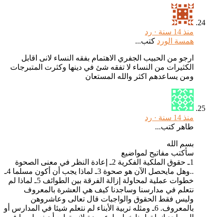
منذ 14 سنة ·
رد
همسة الورد
كتب...
ارجو من الحبيب الجفري الاهتمام بفقه النساء لانى اقابل
الكثيرات من النساء لا تفقه شئ في دينها وكثرت المتبرجات
ومن يساعدهم اكثر والله المستعان
منذ 14 سنة ·
رد
طاهر كتب...
بسم الله
سأكتب مفاتيح لمواضيع
1ـ حقوق الملكية الفكرية 2ـ إعادة النظر في معنى الصحوة
..وهل مايحصل الآن هو صحوة 3ـ لماذا يجب أن أكون مسلما 4ـ
خطوات عملية لمحاولة إزالة الفرقة بين الطوائف 5ـ لماذا لم
نتعلم في مدارسنا وساجدنا كيف هي العشرة بالمعروف
وليس فقط الحقوق والواجبات قال تعالى وعاشروهن
بالمعروف. 6ـ ومثله تربية الأبناء لم نتعلم شيئا في المدارس أو