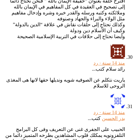
أقترح حلقة بعنوان “حقيقة الإيمان بالله ” فنحن نحتاج دائما
إلى تصحيح في العقيدة في كل المفاهيم في الإيمان بالله
وملائكته وكتبه ورسله والقدر خيره وشره وإدخال مفاهيم
مثل الولاء والبراء والجهاد وصنوفه
وكذلك نحتاج إلى حلقات نقاش في علاقة “الدين بالدولة”
وكيف أن الأسلام دين ودولة
وأيضا نحتاج إلى حلاقات في التربية الإسلامية الصحيحة
منذ 14 سنة ·
رد
رائد سلام كتب...
ياريت نتكلم عن الصوفيه شويه ونديلها حقها لانها هى المغذى
الروحى للاسلام
منذ 14 سنة ·
رد
بدر الحسين
كتب...
الحبيب على الجفرى غنى عن التعريف وفى كل البرامج
التلفزونويه يمكلك قلوب المشاهدين بطرحه المتميز دائما من