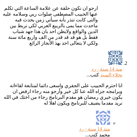
ارجو ان نكون حلقة عن علامة الساعة التي تكلم
عنها الحبيب المصطفى صلوات ربي وسلامه عليه
والتى كانت تنذر بأنه سيأتي زمن يحدث فيه
ماحدث مما يمى بالربيع العربي لكي نربط بين
الدين والواقع ولايظن احد بان هذا جهد شباب
فقط بل هو قد قد قدر من الف واربع مائة سنة
ولكي لا يتعالى احد بهذ الأنجاز الرائع
منذ 14 سنة ·
رد
نجلاء السيد
كتب...
انا احترم الحبيب على الجفري واسعى دائما لمتابعة لقاءاته
وبرامجه جزاه الله عنا كل خير وأرجو منه رجاء ارفض ان
يكون خيري رمضان هو مقدم البرنامج رجاء من اختك في الله
نريد مفدما يضيف للبرنامج ويكون اهلا له
منذ 14 سنة ·
رد
محمد كتب...