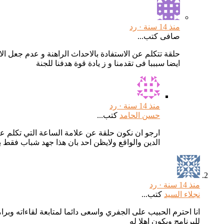
منذ 14 سنة ·
رد
صافى كتب...
حلقة تتكلم عن الاستفادة بالاحداث الراهنة و عدم جعل الان
ايضا سبببا فى تقدمنا و ز يادة قوة هدفنا للجنة
منذ 14 سنة ·
رد
حسن الحامد
كتب...
ارجو ان نكون حلقة عن علامة الساعة التي تكلم ع
الدين والواقع ولايظن احد بان هذا جهد شباب فقط بل 
منذ 14 سنة ·
رد
نجلاء السيد
كتب...
انا احترم الحبيب على الجفري واسعى دائما لمتابعة لقاءاته وب
للبرنامج ويكون اهلا له