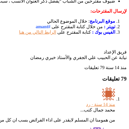
ضيوف مقترحين من الشباب “يفضل ذكر العنوان الأنسب ، سبب
لإرسال المقترحات:
موقع البرنامج
: خلال الموضوع الحالي
تويتر :
من خلال كتابة المقترح على
#amant
الفيس بوك :
كتابة المقترح على
الرابط التالي من هنا
فريق الإعداد
نيابة عن الحبيب علي الجفري والأستاذ خيري رمضان
منذ 14 سنة
79 تعليقات
79 تعليقات
منذ 14 سنة ·
رد
محمد جمال كتب...
من همومنا ان المسلم لايقدر على اداء الفرائض بسب ان كل من ح