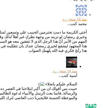
منذ 14 سنة ·
رد
محمد كتب...
أختي الكريمة ما دمتِ تحترمين الحبيب علي وتسعين لمتاب
وخيري رمضان لو ترينه من وجهة نظركِ غير أهلاً لذلك وق
المهم من الأمر أنّ هذا الرجل الذي لا تتفقين معه هو ال
هذا المجهود ليشفع لخيري رمضان عندك بأن تتقبّلينه في الب
هذا رأيّ فكري فيه الله يلهمكِ الصواب
منذ 14 سنة ·
رد
أمنية كتب...
السلام عليكم يانجلاء
حبيت بس أقولك ان من أكبر ابتلاءتنا فى العصر ده ان
والرسالة..فانما بعث الرسل والأنبياء لدعوة الظالم
والموعظة الحسنة فلايجبرنا ذنب العاصى لترك اللين,