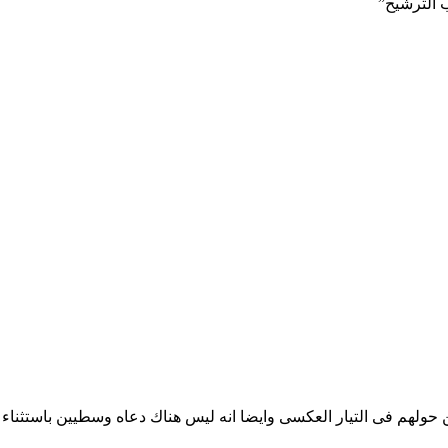
 الترشيح”
ولهم فى التيار العكسى وايضا انه ليس هناك دعاه وسطيين باستثناء ال