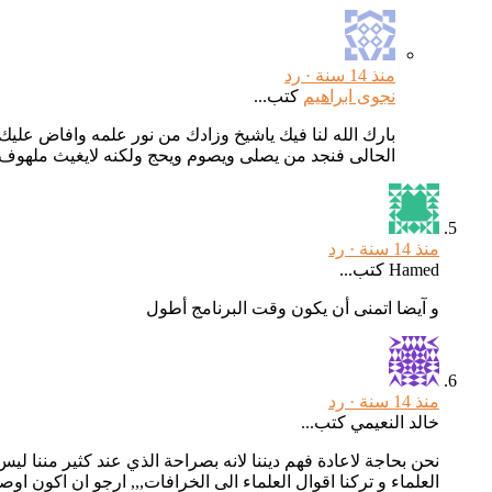
منذ 14 سنة ·
رد
نجوى ابراهيم
كتب...
بارك الله لنا فيك ياشيخ وزادك من نور علمه وافاض عليك
الحالى فنجد من يصلى ويصوم ويحج ولكنه لايغيث ملهوف 
منذ 14 سنة ·
رد
Hamed كتب...
و آيضا اتمنى أن يكون وقت البرنامج أطول
منذ 14 سنة ·
رد
خالد النعيمي كتب...
نحن بحاجة لاعادة فهم ديننا لانه بصراحة الذي عند كثير مننا لي
العلماء و تركنا اقوال العلماء الى الخرافات,,, ارجو ان اكون او