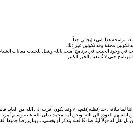
عة برامجه هذا شيء إيجابي جداً
د تكونين محقة وقد تكونين غير ذلك
سبب في وجود الحبيب في برنامج آمنت بالله وينقل للحبيب معانات الشبا
رنامج حتى لا تُمنعين الخير الكثير
نا لما بنلاقى حد (نظنه )مُسِىء وقد يكون أقرب الى الله من العابد فانم
ين انفسهم للعودة الى الله..ونحن أمة محمد صلى الله عليه وسلم أمرنا 
بل نقل له قولاً لينًا صادقًا لعله يتذكر أو يخشى…ربنا يرزقنا جميعا ا