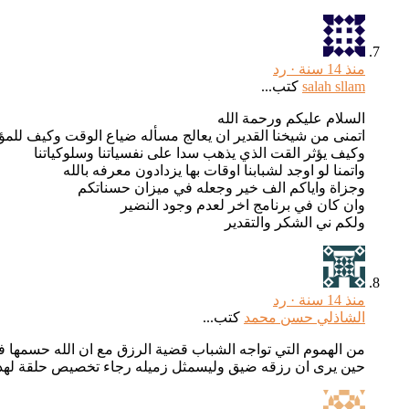
منذ 14 سنة ·
رد
salah sllam
كتب...
السلام عليكم ورحمة الله
اتمنى من شيخنا القدير ان يعالج مسأله ضياع الوقت وكيف للم
وكيف يؤثر القت الذي يذهب سدا على نفسياتنا وسلوكياتنا
واتمنا لو اوجد لشبابنا اوقات بها يزدادون معرفه بالله
وجزاة واياكم الف خير وجعله في ميزان حسناتكم
وان كان في برنامج اخر لعدم وجود النضير
ولكم ني الشكر والتقدير
منذ 14 سنة ·
رد
الشاذلي حسن محمد
كتب...
من الهموم التي تواجه الشباب قضية الرزق مع ان الله حسمها في
حين يرى ان رزقه ضيق وليسمثل زميله رجاء تخصيص حلقة لهذ