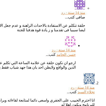
منذ 14 سنة ·
رد
صافى كتب...
حلقة تتكلم عن الاستفادة بالاحداث الراهنة و عدم جعل الان
ايضا سبببا فى تقدمنا و ز يادة قوة هدفنا للجنة
منذ 14 سنة ·
رد
حسن الحامد
كتب...
ارجو ان نكون حلقة عن علامة الساعة التي تكلم ع
الدين والواقع ولايظن احد بان هذا جهد شباب فقط بل 
منذ 14 سنة ·
رد
نجلاء السيد
كتب...
انا احترم الحبيب على الجفري واسعى دائما لمتابعة لقاءاته وب
للبرنامج ويكون اهلا له