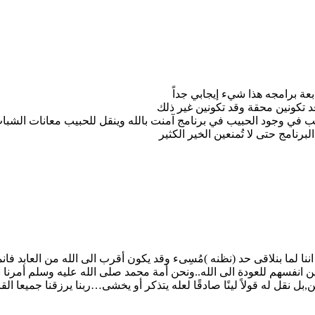
عة برامجه هذا شيء إيجابي جداً
د تكونين محقة وقد تكونين غير ذلك
سبب في وجود الحبيب في برنامج آمنت بالله وينقل للحبيب معانات الشبا
رنامج حتى لا تُمنعين الخير الكثير
نا لما بنلاقى حد (نظنه )مُسِىء وقد يكون أقرب الى الله من العابد فانم
ين انفسهم للعودة الى الله..ونحن أمة محمد صلى الله عليه وسلم أمرنا 
بل نقل له قولاً لينًا صادقًا لعله يتذكر أو يخشى…ربنا يرزقنا جميعا ا