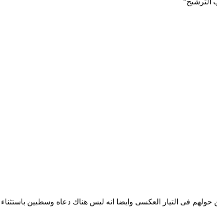
 الترشيح”
ولهم فى التيار العكسى وايضا انه ليس هناك دعاه وسطيين باستثناء ال