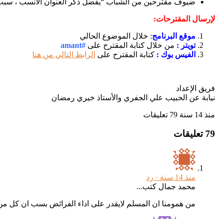
ضيوف مقترحين من الشباب “يفضل ذكر العنوان الأنسب ، سبب
لإرسال المقترحات:
موقع البرنامج
: خلال الموضوع الحالي
تويتر :
من خلال كتابة المقترح على
#amant
الفيس بوك :
كتابة المقترح على
الرابط التالي من هنا
فريق الإعداد
نيابة عن الحبيب علي الجفري والأستاذ خيري رمضان
منذ 14 سنة
79 تعليقات
79 تعليقات
منذ 14 سنة ·
رد
محمد جمال كتب...
من همومنا ان المسلم لايقدر على اداء الفرائض بسب ان كل من ح