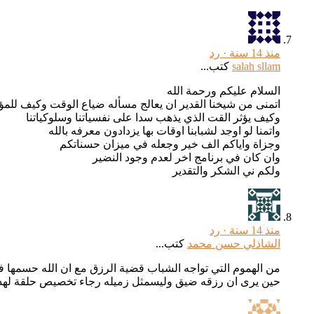
منذ 14 سنة ·
رد
salah sllam
كتب...
السلام عليكم ورحمة الله
اتمنى من شيخنا القدير ان يعالج مسأله ضياع الوقت وكيف للم
وكيف يؤثر القت الذي يذهب سدا على نفسياتنا وسلوكياتنا
واتمنا لو اوجد لشبابنا اوقات بها يزدادون معرفه بالله
وجزاة واياكم الف خير وجعله في ميزان حسناتكم
وان كان في برنامج اخر لعدم وجود النضير
ولكم ني الشكر والتقدير
منذ 14 سنة ·
رد
الشاذلي حسن محمد
كتب...
من الهموم التي تواجه الشباب قضية الرزق مع ان الله حسمها في
حين يرى ان رزقه ضيق وليسمثل زميله رجاء تخصيص حلقة لهذ