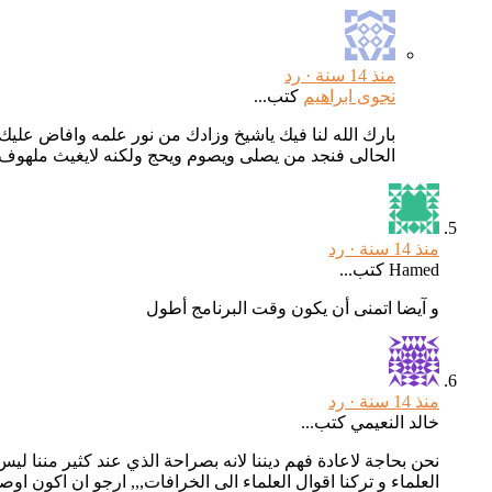
منذ 14 سنة ·
رد
نجوى ابراهيم
كتب...
بارك الله لنا فيك ياشيخ وزادك من نور علمه وافاض عليك
الحالى فنجد من يصلى ويصوم ويحج ولكنه لايغيث ملهوف 
منذ 14 سنة ·
رد
Hamed كتب...
و آيضا اتمنى أن يكون وقت البرنامج أطول
منذ 14 سنة ·
رد
خالد النعيمي كتب...
نحن بحاجة لاعادة فهم ديننا لانه بصراحة الذي عند كثير مننا لي
العلماء و تركنا اقوال العلماء الى الخرافات,,, ارجو ان اكون او