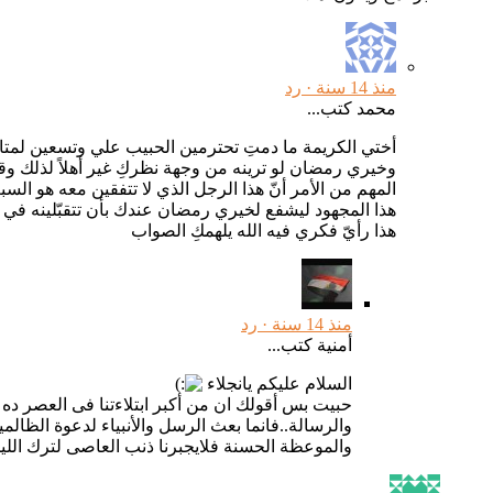
منذ 14 سنة ·
رد
محمد كتب...
أختي الكريمة ما دمتِ تحترمين الحبيب علي وتسعين لمتاب
وخيري رمضان لو ترينه من وجهة نظركِ غير أهلاً لذلك وق
المهم من الأمر أنّ هذا الرجل الذي لا تتفقين معه هو ال
هذا المجهود ليشفع لخيري رمضان عندك بأن تتقبّلينه في الب
هذا رأيّ فكري فيه الله يلهمكِ الصواب
منذ 14 سنة ·
رد
أمنية كتب...
السلام عليكم يانجلاء
حبيت بس أقولك ان من أكبر ابتلاءتنا فى العصر ده ان
والرسالة..فانما بعث الرسل والأنبياء لدعوة الظالم
والموعظة الحسنة فلايجبرنا ذنب العاصى لترك اللين,