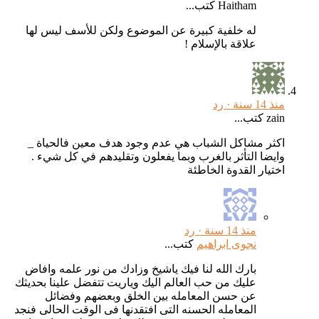
Haitham كتب...
له خلفية كبيرة عن الموضوع ولكن للأسف ليس لها
علاقة بالإسلام !
منذ 14 سنة ·
رد
zain كتب...
اكثر مشاكل الشباب هي عدم وجود هدف معين فالحياة _
وايضا التأثر بالغرب وبما يفعلون وتقليدهم في كل شيء .
اختيار القدوة الخاطئة
منذ 14 سنة ·
رد
نجوى ابراهيم
كتب...
بارك الله لنا فيك ياشيخ وزادك من نور علمه وافاض
عليك من حب العالم اليك وياريت تتفضل علينا بحديثك
عن حسن المعامله بين الخلق وبعضهم وفضائل
المعامله الحسنه التى افتقدنها فى الوقت الحالى فنجد