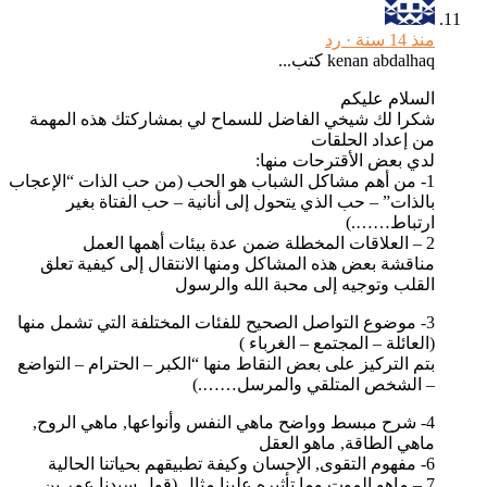
منذ 14 سنة ·
رد
kenan abdalhaq كتب...
السلام عليكم
شكرا لك شيخي الفاضل للسماح لي بمشاركتك هذه المهمة
من إعداد الحلقات
لدي بعض الأقترحات منها:
1- من أهم مشاكل الشباب هو الحب (من حب الذات “الإعجاب
بالذات” – حب الذي يتحول إلى أنانية – حب الفتاة بغير
ارتباط…….)
2 – العلاقات المخطلة ضمن عدة بيئات أهمها العمل
مناقشة بعض هذه المشاكل ومنها الانتقال إلى كيفية تعلق
القلب وتوجيه إلى محبة الله والرسول
3- موضوع التواصل الصحيح للفئات المختلفة التي تشمل منها
(العائلة – المجتمع – الغرباء )
بتم التركيز على بعض النقاط منها “الكبر – الحترام – التواضع
– الشخص المتلقي والمرسل…….)
4- شرح مبسط وواضح ماهي النفس وأنواعها, ماهي الروح,
ماهي الطاقة, ماهو العقل
6- مفهوم التقوى, الإحسان وكيفة تطبيقهم بحياتنا الحالية
7 – ماهو الموت وما تأثيره علينا مثال (قول سيدنا عمر بن