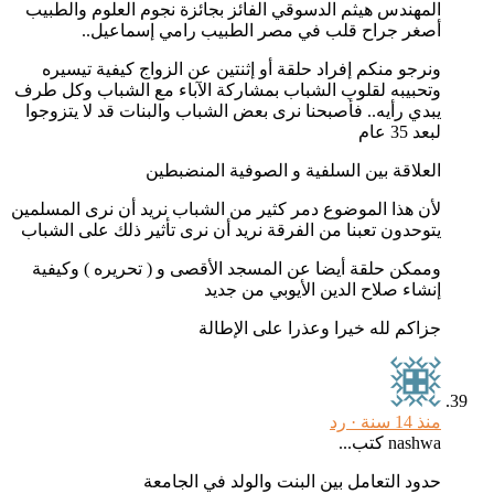
المهندس هيثم الدسوقي الفائز بجائزة نجوم العلوم والطبيب
أصغر جراح قلب في مصر الطبيب رامي إسماعيل..
ونرجو منكم إفراد حلقة أو إثنتين عن الزواج كيفية تيسيره
وتحبيبه لقلوب الشباب بمشاركة الآباء مع الشباب وكل طرف
يبدي رأيه.. فأصبحنا نرى بعض الشباب والبنات قد لا يتزوجوا
لبعد 35 عام
العلاقة بين السلفية و الصوفية المنضبطين
لأن هذا الموضوع دمر كثير من الشباب نريد أن نرى المسلمين
يتوحدون تعبنا من الفرقة نريد أن نرى تأثير ذلك على الشباب
وممكن حلقة أيضا عن المسجد الأقصى و ( تحريره ) وكيفية
إنشاء صلاح الدين الأيوبي من جديد
جزاكم لله خيرا وعذرا على الإطالة
منذ 14 سنة ·
رد
nashwa كتب...
حدود التعامل بين البنت والولد في الجامعة