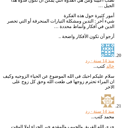
نصب أعيينا ومن هي القدوة التي يمكن أن تكون قدوة هذا
الجيل …
أمور كثيرة حول هذه الفكرة
شيء آخر : التدين ومشكلة التيارات المنحرفة أو التي تحصر
الدين في أفكار وأنماط محددة …
أرجو أن تكون الأفكار واضحة ..
منذ 14 سنة ·
رد
خالد
كتب...
سلام عليكم احبك فى الله الموضوع عن الحياء الزوجيه وكيف
ان المراء تحترم زوجها فى طعت الله وحق كل زوج على
الاخر
منذ 14 سنة ·
رد
محمد كتب...
جزى الله الفريق والحبيب والمقدم خير الجزاء اولا الوقت