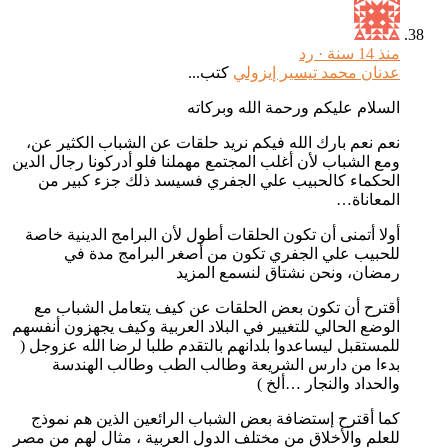
منذ 14 سنة ·
رد
عدنان محمد تيسير إيزولي
كتب...
السلام عليكم ورحمة الله وبركاته
نعم نعم بارك الله فيكم نريد حلقات عن الشباب الكثير عن،
ومع الشباب لأن أغلب المجتمع مهملنا فلو أدركونا رجال الدين
الحكماء كالحبيب علي الجفري فسيسد ذلك جزء كبير من
المعاناة…
أولا أتمنى أن تكون الحلقات أطول لأن البرامج الدينية خاصة
للحبيب علي الجفري تكون من أصغر البرامج مدة في
رمضان، ونحن نشتاق لنسمع المزيد
أقترح أن تكون بعض الحلقات عن كيف يتعامل الشباب مع
الوضع الحالي للتغيير في البلاد العربية وكيف يجهزون أنفسهم
للمستقبل ليساعدوا بلدانهم بالتقدم طلبا لرضا الله عزوجل (
بدءا من دارس الشريعة وطالب الطب وطالب الهندسة
والحداد والنجار …ألخ )
كما أقترح إستضافة بعض الشباب الرائعين الذين هم نموذج
للعلم والأخلاق من مختلف الدول العربية ، مثال لهم من مصر