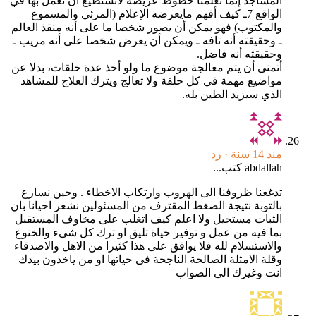
المساجد إنما تعلمنا خطوط عريضة لانستطيع أن نعمل بها في
الواقع 7ـ كيف أفهم مايعرضه الإعلام (المرئي والمسموع
والمكتوب) فهو يمكن أن يصور شخصا ما على أنه منقذ العالم
ـ وحقيقته أنه تافه ـ ويمكن أن يعرض شخصا على أنه مريب ـ
وحقيقته أنه فاضل.
أتمنى أن يتم معالجة موضوع ما ولو أخذ عدة حلقات، بدلا عن
مواضيع مهمة في كل حلقة ولا تعالج ويترك العلاج للمشاهد
الذي سيزيد الطين بله.
منذ 14 سنة ·
رد
abdallah كتب...
تدغعنا ظروفنا الى الهروب وارتكاب الاخطاء . وحين نسارع
بالتوبة نتيجة الضغط المقترف من المسئولين نشعر احيانا بان
الثبات مستحيل ولا اعلم كيف اتغلب على مخاوف المستقبل
بما فيه من عمل و توفير حياة تليق او ترك كل شىء والخنوع
والاستسلام لله فلا يوافق على هذا كثيرا من الاهل والاصدقاء
وقلة الامثلة الصالحة الناجحة فى حياتها او من ياخذون بيدك
انت وغيرك الى الصواب