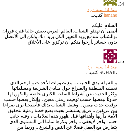
منذ 14 سنة ·
رد
hanane
كتب...
السلام عليكم
أتمنى أن تهدئوا الشباب, العالم العربي يعيش حاليا فترة فوران
,والشباب مندفع يريد التغيير الكل يريد دلك ولكن الى الأفضل
بدون خسائر ,أرجوا منكم أن تركزوا على الأخلاق
منذ 14 سنة ·
رد
SUHAIL كتب...
والله يا سيدي الحبيب .. مع تطورات الأحداث والزخم الذي
تعيشه المنطقة والصراع حول مبادئ الشريعة ومسلماتها
وكثر الحديث عن أشراط الساعة الكبرى خاصة والتكهن لها
حدوثا لبعضها حسب توقيت زمني معين ، وإنكار بعضها حسب
توقيت حدث معين .. وشغل الشباب بذلك فأصبحنا نرى صراعا
بين فريقين .. فريق يستبشر بحيث يضع خطة زمنية لتحقيق
الأمة مآربها وأهدافها قبل ظهور هذه العلامات ، وفيه جانب
حسن وآخر لايخفى .. وآخر ينكرها تماما إلى المستوى الذي
يتعارض مع العقل فضلا عن النص والشرع .. وربما من