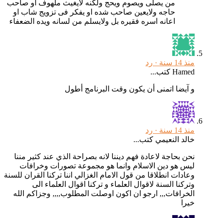
من يصلى ويصوم ويحج ولكنه لايغيث ملهوف او صاحب
حاجه ولايعين صاحب شده او يفكر فى تزويج شاب او
اعانه اسره فقيره بل ولايسلم من لسانه ويده الضعفاء
منذ 14 سنة ·
رد
Hamed كتب...
و آيضا اتمنى أن يكون وقت البرنامج أطول
منذ 14 سنة ·
رد
خالد النعيمي كتب...
نحن بحاجة لاعادة فهم ديننا لانه بصراحة الذي عند كثير مننا
ليس هو دين الاسلام وانما هو مجموعة تصورات وخرافات
وعادات انطلاقا من قول الامام الغزالي اننا تركنا القران للسنة
وتركنا السنة لاقوال العلماء و تركنا اقوال العلماء الى
الخرافات,,, ارجو ان اكون اوصلت المطلوب,,,, وجزاكم الله
خيرا