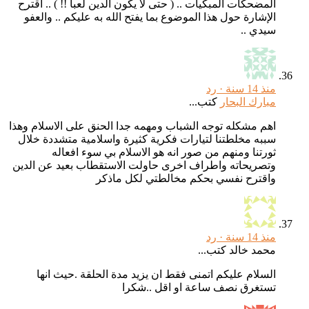
المضحكات المبكيات .. ( حتى لا يكون الدين لعبا !! ) .. أقترح
الإشارة حول هذا الموضوع بما يفتح الله به عليكم .. والعفو
سيدي ..
منذ 14 سنة ·
رد
مبارك البحار
كتب...
اهم مشكله توجه الشباب ومهمه جدا الحنق على الاسلام وهذا
سببه مخلطتنا لتيارات فكرية كثيرة واسلامية متشددة خلال
ثورتنا ومنهم من صور انه هو الاسلام بي سوء افعاله
وتصريحاته واطراف اخرى حاولت الاستقطاب بعيد عن الدين
واقترح نفسي بحكم مخالطتي لكل ماذكر
منذ 14 سنة ·
رد
محمد خالد كتب...
السلام عليكم اتمنى فقط ان يزيد مدة الحلقة .حيث انها
تستغرق نصف ساعة او اقل ..شكرا