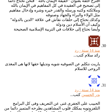
أقترح حلقة بعنوان “حقيقة الإيمان بالله ” فنحن نحتاج دائما
إلى تصحيح في العقيدة في كل المفاهيم في الإيمان بالله
وملائكته وكتبه ورسله والقدر خيره وشره وإدخال مفاهيم
مثل الولاء والبراء والجهاد وصنوفه
وكذلك نحتاج إلى حلقات نقاش في علاقة “الدين بالدولة”
وكيف أن الأسلام دين ودولة
وأيضا نحتاج إلى حلاقات في التربية الإسلامية الصحيحة
منذ 14 سنة ·
رد
رائد سلام كتب...
ياريت نتكلم عن الصوفيه شويه ونديلها حقها لانها هى المغذى
الروحى للاسلام
منذ 14 سنة ·
رد
بدر الحسين
كتب...
الحبيب على الجفرى غنى عن التعريف وفى كل البرامج
التلفزونويه يمكلك قلوب المشاهدين بطرحه المتميز دائما من