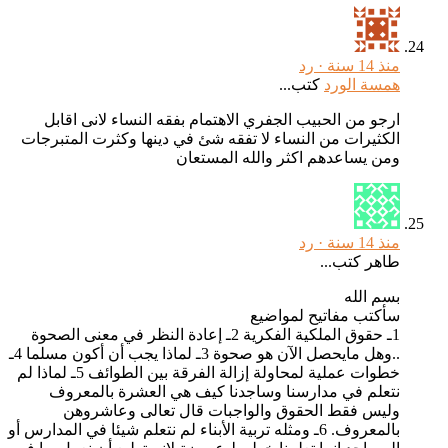
منذ 14 سنة ·
رد
همسة الورد
كتب...
ارجو من الحبيب الجفري الاهتمام بفقه النساء لانى اقابل
الكثيرات من النساء لا تفقه شئ في دينها وكثرت المتبرجات
ومن يساعدهم اكثر والله المستعان
منذ 14 سنة ·
رد
طاهر كتب...
بسم الله
سأكتب مفاتيح لمواضيع
1ـ حقوق الملكية الفكرية 2ـ إعادة النظر في معنى الصحوة
..وهل مايحصل الآن هو صحوة 3ـ لماذا يجب أن أكون مسلما 4ـ
خطوات عملية لمحاولة إزالة الفرقة بين الطوائف 5ـ لماذا لم
نتعلم في مدارسنا وساجدنا كيف هي العشرة بالمعروف
وليس فقط الحقوق والواجبات قال تعالى وعاشروهن
بالمعروف. 6ـ ومثله تربية الأبناء لم نتعلم شيئا في المدارس أو