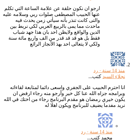
ارجو ان نكون حلقة عن علامة الساعة التي تكلم
عنها الحبيب المصطفى صلوات ربي وسلامه عليه
والتى كانت تنذر بأنه سيأتي زمن يحدث فيه
ماحدث مما يمى بالربيع العربي لكي نربط بين
الدين والواقع ولايظن احد بان هذا جهد شباب
فقط بل هو قد قد قدر من الف واربع مائة سنة
ولكي لا يتعالى احد بهذ الأنجاز الرائع
منذ 14 سنة ·
رد
نجلاء السيد
كتب...
انا احترم الحبيب على الجفري واسعى دائما لمتابعة لقاءاته
وبرامجه جزاه الله عنا كل خير وأرجو منه رجاء ارفض ان
يكون خيري رمضان هو مقدم البرنامج رجاء من اختك في الله
نريد مفدما يضيف للبرنامج ويكون اهلا له
منذ 14 سنة ·
رد
محمد كتب...