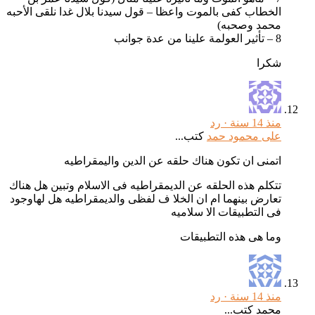
الخطاب كفى بالموت واعظا – قول سيدنا بلال غدا نلقى الأحبه
محمد وصحبه)
8 – تأثير العولمة علينا من عدة جوانب
شكرا
منذ 14 سنة ·
رد
على محمود حمد
كتب...
اتمنى ان تكون هناك حلقه عن الدين واليمقراطيه
تتكلم هذه الحلقه عن الديمقراطيه فى الاسلام وتبين هل هناك
تعارض بينهما ام ان الخلا ف لفظى والديمقراطيه هل لهاوجود
فى التطبيقات الا سلاميه
وما هى هذه التطبيقات
منذ 14 سنة ·
رد
محمد كتب...