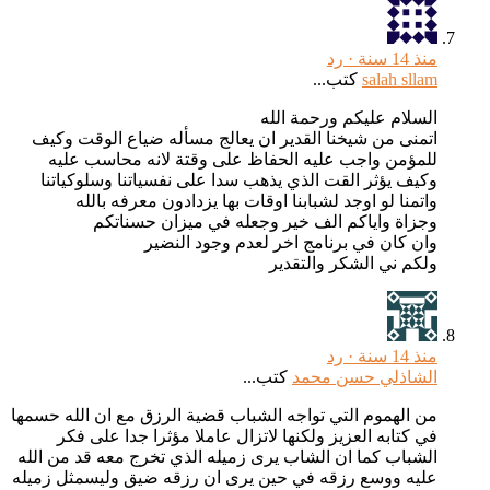
منذ 14 سنة ·
رد
salah sllam
كتب...
السلام عليكم ورحمة الله
اتمنى من شيخنا القدير ان يعالج مسأله ضياع الوقت وكيف
للمؤمن واجب عليه الحفاظ على وقتة لانه محاسب عليه
وكيف يؤثر القت الذي يذهب سدا على نفسياتنا وسلوكياتنا
واتمنا لو اوجد لشبابنا اوقات بها يزدادون معرفه بالله
وجزاة واياكم الف خير وجعله في ميزان حسناتكم
وان كان في برنامج اخر لعدم وجود النضير
ولكم ني الشكر والتقدير
منذ 14 سنة ·
رد
الشاذلي حسن محمد
كتب...
من الهموم التي تواجه الشباب قضية الرزق مع ان الله حسمها
في كتابه العزيز ولكنها لاتزال عاملا مؤثرا جدا على فكر
الشباب كما ان الشاب يرى زميله الذي تخرج معه قد من الله
عليه ووسع رزقه في حين يرى ان رزقه ضيق وليسمثل زميله