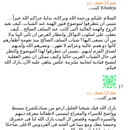
منذ 14 سنة ·
رد
Khadeja كتب...
السلام عليكم ورحمة الله وبركاته، بدايةً جزاكم الله خيراً…
نتمنى ان تتطرقوا لموضوع فتور الهمة عند الشباب..كيف نعيد
الروح والهمة العالية التى كانت عند السلف الصالح…كيف
نتغلب على اسلوب التواكل وانتظار الفرص ان تأتى الينا بدلا
من أن نسعى اليها؟ شباب السلف الصالح منذ نعومة أظفارهم
كانوا ذو همم عالية وعزائم لا تقهر…ونصرهم الله وأيديهم
لصدق العزم لديهم ..نتمنى ان تتطرقوا لهذا الموضوع والنظر
فى حال الشباب العربى حاليا وكيف ممكن ان تتغير العقلية
لتصبح قيادية ايجابية ملتزمة عكس ماهى عليه الآن..بارك الله
فيكم.
منذ 14 سنة ·
رد
هدير كتب...
بارك الله فيك شيخنا الجليل ارجو من سيادتكشرح مبسط
وواضح للاسراء والمعراج ليتسنى لاطفالنا معرفه دينهم
والسيره النبويه وقصص ال البيت بارك الله لنا فى حضرتك
وجمعنا معك ومع نبينا فى الجنه فى الفردوس الاعلى ضاحكا
مستبشرا لنا باذن الله اللهم اميييييييين