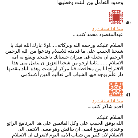
وحدود التعامل بين البنت وخطيبها
منذ 14 سنة ·
رد
عبدالمقصود محمد كتب...
السلام عليكم ورحمه الله وبركاته…..اولا :بارك الله فيك يا
شيخنا الحبيب على ما قدمته للاسلام وندعوا من الله الرحمن
الرحيم ان يجعله فى ميزان حستاتك يا شيخنا وينفع به امه
الاسلام……..ثانيا:ارجو من شخنا العزيز ان يتقبل منى هذا
الاقتراح انا من محافظه قنا مركز ابوتشت وهذه البلد ينقصها
دار علم يوجه فيها الشباب الى تعاليم الدين الاسلامى
منذ 14 سنة ·
رد
احمد شاكر كتب...
السلام عليكم
الله يوفق الحبيب علي وكل القائمين على هذا البرنامج الرائع
وعندي موضوع اتمنى ان يناقش وهو معنى الانتمى الى
الاسلام لان كثير من شباب الامه اليوم لايعرف ان الاسلام