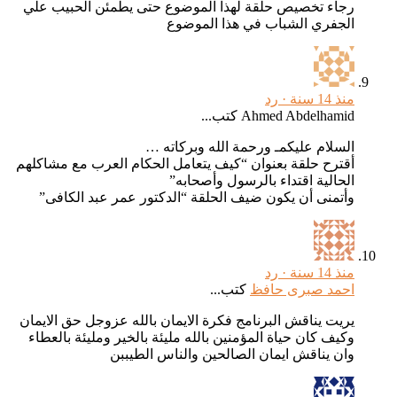
رجاء تخصيص حلقة لهذا الموضوع حتى يطمئن الحبيب علي
الجفري الشباب في هذا الموضوع
منذ 14 سنة ·
رد
Ahmed Abdelhamid كتب...
السلام عليكمـ ورحمة الله وبركاته …
أقترح حلقة بعنوان “كيف يتعامل الحكام العرب مع مشاكلهم
الحالية اقتداء بالرسول وأصحابه”
وأتمنى أن يكون ضيف الحلقة “الدكتور عمر عبد الكافى”
منذ 14 سنة ·
رد
احمد صبرى حافظ
كتب...
يريت يناقش البرنامج فكرة الايمان بالله عزوجل حق الايمان
وكيف كان حياة المؤمنين بالله مليئة بالخير ومليئة بالعطاء
وان يناقش ايمان الصالحين والناس الطيببن