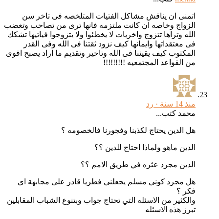
اتمنى ان يناقش مشاكل الفتيات المتلخصه فى تاخر سن
الزواج وخاصه ان كانت ملتزمه فانها ترى من تصاحب وتغضب
الله وتراها تتزوج واخريات لا يخطئوا ولا يتزوجوا فياتيها تشكك
فى معتقداتها وايمانها كيف نزود ثقتنا فى الله وفى القدر
المكتوب كيف يقيننا فى الله وتاخير وتقديم ما اراد يصبح اقوى
من القواعد المجتمعيه !!!!!!!!!
منذ 14 سنة ·
رد
محمد كتب...
هل الدين يحتاج لكذبنا وفجورنا فالخصومه ؟
الدين ماهو ولماذا احتاج للدين ؟؟
الدين مجرد عثره في طريق الامم ؟؟
هل مجرد كوني مسلم يجعلني فطريا قادر على مجابهة اي
فكر ؟
والكثير من الاسئله التي تحتاج جواب وبتنوع الشباب المقابلين
تبرز هذه الاسئله