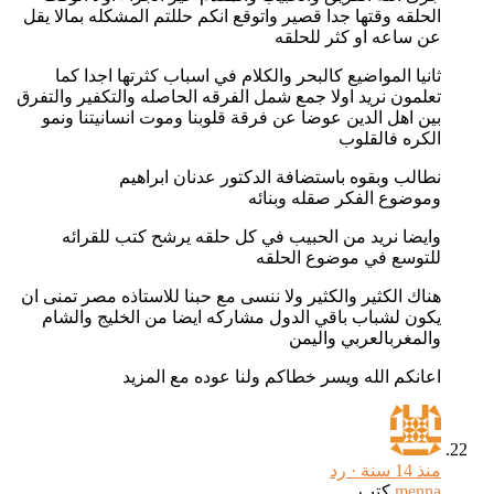
الحلقه وقتها جدا قصير واتوقع انكم حللتم المشكله بمالا يقل
عن ساعه او كثر للحلقه
ثانيا المواضيع كالبحر والكلام في اسباب كثرتها اجدا كما
تعلمون نريد اولا جمع شمل الفرقه الحاصله والتكفير والتفرق
بين اهل الدين عوضا عن فرقة قلوبنا وموت انسانيتنا ونمو
الكره فالقلوب
نطالب وبقوه باستضافة الدكتور عدنان ابراهيم
وموضوع الفكر صقله وبنائه
وايضا نريد من الحبيب في كل حلقه يرشح كتب للقرائه
للتوسع في موضوع الحلقه
هناك الكثير والكثير ولا ننسى مع حبنا للاستاذه مصر تمنى ان
يكون لشباب باقي الدول مشاركه ايضا من الخليج والشام
والمغربالعربي واليمن
اعانكم الله ويسر خطاكم ولنا عوده مع المزيد
منذ 14 سنة ·
رد
menna
كتب...