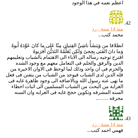
اعظم نعمه في هذا الوجود
منذ 14 سنة ·
رد
محمد كتب...
انطلاقا من وَيَنشَأُ ناشِئُ الفِتيانِ مِنّا عَلى ما كانَ عَوَّدَهُ أَبوهُ
وَما دانَ الفَتى بِحِجىً وَلَكِن يُعَلِّمُهُ التَدَيُّنَ أَقرَبوهُ
اقترح توجيه رساله الى الاباء الى الاهتمام بالشباب وتعليمهم
الدين والرفق والحلم فى التعامل معهم مع وجود الشده
والحزم فى ان واحد وذلك لما لوحظ فى الاوان الاخيرة من
قله الدين لدى الشباب فيوجد من الشباب من يتفنن فى فعل
ما نهى عنه رسول الله وبالاضافه الى وجود ظاهرة غايه فى
الغرابة من البحث من الشباب المسلمين الى اثبات اخطاء
السنه المشرفه وتكوين حجج غايه فى الغرابه وان السنه
محرفه ……..
منذ 14 سنة ·
رد
فهمي احمد كتب...