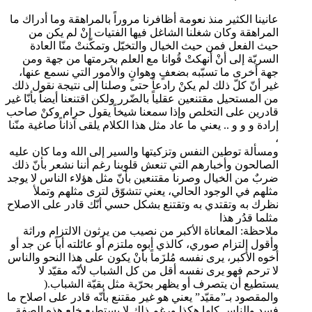
عانينا الكثير منذ نعومة أظافرنا مروراً بالمراهقة وما أدراك ما
المراهقة وكان شغلنا الشاغل فيها الفتيات إنْ لم يكن من
حيث الفعل فمن حيث الخيال والتخيّل وتمكّنتْ منّا العادة
السريّة إلى أنْ أنهكتْ قُوانا مع العلم بحرمتها من جهة ومن
جهة أخرى ما تسبّبه بضعفٍ وهوانٍ والأمور التي نسمع عنها،
غير أنّ كلّ ذلك لم يكنْ رادعاً حتى وصلنا إلى نتيجة نقول ذلك
من المستحيل مقتنعين عقلياً بالضّرر ولكن اقتنعنا أيضاً بأنّا غير
قادرين على التخلص وإذا سمعنا شيخاً يقول حرام وكنْ صاحب
إرادة و و و .. يعني ما عاد مثل هذا الكلام يلقى آذاناً صاغية منّنا
،
ومسألة توطين النفس وتزكيتها والسير إلى الله وما كان عليه
الصالحون وأخبارهم التي تنعش قلوبنا رغم أننا نشعر بأنّ ذلك
ضربٌ من الخيال وصرنا مقتنعين بأنّ مثل هؤلاء الناس لا يوجد
مثلهم في الوجود الحالي، يعني تتشوّق لترى مثلهم وتملأ
نظرك به وتقتدي به وتقتنع بشكل حسي أنّك قادر على الاصلاح
مثلما قدُر هذا
ملاحظة: المعاناة الأكبر من نصيب من يرثون الالتزام وراثة
وأقول إلتزام صوري، كالذي أبوه ملتزم أو عائلته أباً عن جد أو
أخوه الأكبر، يرى نفسه مُلزَماً بأنْ يكون على هذا النحو والناس
لا ترحم فهو يرى نفسه أقل من كل الشباب لأنّه مقيّد لا
يستطيع أن يتصرف أو يظهر بحرّية مثل بقيّة الشباب.(
والمقصود بـ”مقيّد” يعني هو غير مقتنع بأنّه قادر على اصلاح ما
فسد والناس كلها هكذا ورغم ذلك لا يستطيع خلع هذه الصفة