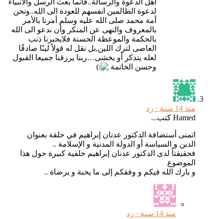
أهل الدعوة والرسالة..فانما بعث الرسل والأنبياء
لدعوة الظالمين انفسهم للعودة الى الله..ونحن
أمة محمد صلى الله عليه وسلم أمرنا بالأمر
بالمعروف والنهى عن المنكر وأن ندعو الى الله
بالحكمة والموعظة الحسنة فلايجبرنا ذنب
العاصى لترك اللين,بل نقل له قولاً لينًا صادقًا
لعله يتذكر أو يخشى…ربنا يرزقنا جميعا القبول
وحسن الخاتمة
منذ 14 سنة ·
رد
Hamed كتب...
اتمنى أستضافة الدكتور عدنان إبراهيم في حلقة بعنوان
الدين و السياسة أو الدولة المدنية و الإسلامة ..
فحقيقتاً لدى الدكتور عدنان إبراهيم خلفية كبيرة حول هذا
الموضوع
و بارك الله فيكم و وفقكم إلى ما يحبة و يرضاة ..
منذ 14 سنة ·
رد