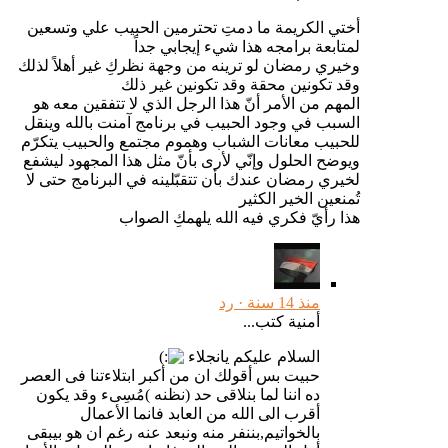
أختي الكريمة ما دمتِ تحترمين الحبيب علي وتسعين
لمتابعة برامجه هذا شيء إيجابي جداً
وخيري رمضان لو ترينه من وجهة نظركِ غير أهلاً لذلك
وقد تكونين محقة وقد تكونين غير ذلك
المهم من الأمر أنّ هذا الرجل الذي لا تتفقين معه هو
السبب في وجود الحبيب في برنامج آمنت بالله وينقل
للحبيب معانات الشباب وهموم مجتمع والحبيب يتكرّم
ويوضح الحلول وإنّي لأرى بأنّ مثل هذا المجهود ليشفع
لخيري رمضان عندك بأن تتقبّلينه في البرنامج حتى لا
تُمنعين الخير الكثير
هذا رأيّ فكري فيه الله يلهمكِ الصواب
منذ 14 سنة ·
رد
أمنية كتب...
السلام عليكم يانجلاء
حبيت بس أقولك ان من أكبر ابتلاءتنا فى العصر
ده اننا لما بنلاقى حد (نظنه )مُسِىء وقد يكون
أقرب الى الله من العابد فانما الأعمال
بالخواتيم,بننفر منه ونبعد عنه رغم ان هو بيبقى