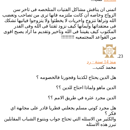
اتمنى ان يناقش مشاكل الفتيات المتلخصه فى تاخر سن
الزواج وخاصه ان كانت ملتزمه فانها ترى من تصاحب وتغضب
الله وتراها تتزوج واخريات لا يخطئوا ولا يتزوجوا فياتيها تشكك
فى معتقداتها وايمانها كيف نزود ثقتنا فى الله وفى القدر
المكتوب كيف يقيننا فى الله وتاخير وتقديم ما اراد يصبح اقوى
من القواعد المجتمعيه !!!!!!!!!
منذ 14 سنة ·
رد
محمد كتب...
هل الدين يحتاج لكذبنا وفجورنا فالخصومه ؟
الدين ماهو ولماذا احتاج للدين ؟؟
الدين مجرد عثره في طريق الامم ؟؟
هل مجرد كوني مسلم يجعلني فطريا قادر على مجابهة اي
فكر ؟
والكثير من الاسئله التي تحتاج جواب وبتنوع الشباب المقابلين
تبرز هذه الاسئله