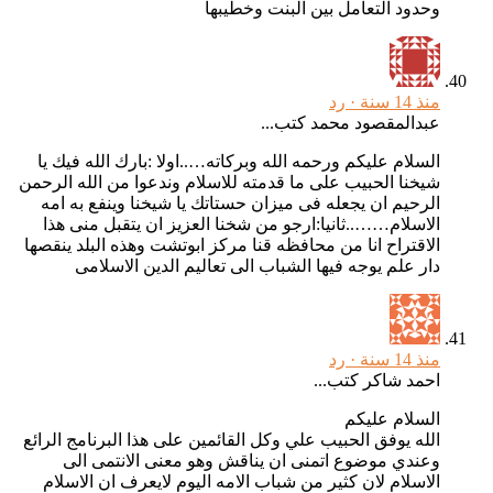
وحدود التعامل بين البنت وخطيبها
منذ 14 سنة ·
رد
عبدالمقصود محمد كتب...
السلام عليكم ورحمه الله وبركاته…..اولا :بارك الله فيك يا
شيخنا الحبيب على ما قدمته للاسلام وندعوا من الله الرحمن
الرحيم ان يجعله فى ميزان حستاتك يا شيخنا وينفع به امه
الاسلام……..ثانيا:ارجو من شخنا العزيز ان يتقبل منى هذا
الاقتراح انا من محافظه قنا مركز ابوتشت وهذه البلد ينقصها
دار علم يوجه فيها الشباب الى تعاليم الدين الاسلامى
منذ 14 سنة ·
رد
احمد شاكر كتب...
السلام عليكم
الله يوفق الحبيب علي وكل القائمين على هذا البرنامج الرائع
وعندي موضوع اتمنى ان يناقش وهو معنى الانتمى الى
الاسلام لان كثير من شباب الامه اليوم لايعرف ان الاسلام