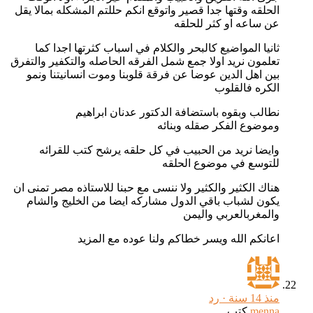
الحلقه وقتها جدا قصير واتوقع انكم حللتم المشكله بمالا يقل
عن ساعه او كثر للحلقه
ثانيا المواضيع كالبحر والكلام في اسباب كثرتها اجدا كما
تعلمون نريد اولا جمع شمل الفرقه الحاصله والتكفير والتفرق
بين اهل الدين عوضا عن فرقة قلوبنا وموت انسانيتنا ونمو
الكره فالقلوب
نطالب وبقوه باستضافة الدكتور عدنان ابراهيم
وموضوع الفكر صقله وبنائه
وايضا نريد من الحبيب في كل حلقه يرشح كتب للقرائه
للتوسع في موضوع الحلقه
هناك الكثير والكثير ولا ننسى مع حبنا للاستاذه مصر تمنى ان
يكون لشباب باقي الدول مشاركه ايضا من الخليج والشام
والمغربالعربي واليمن
اعانكم الله ويسر خطاكم ولنا عوده مع المزيد
منذ 14 سنة ·
رد
menna
كتب...