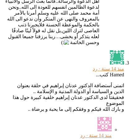
أهل الدعوة والرسالة..فانما بعث الرسل والأنبياء
لدعوة الظالمين انفسهم للعودة الى الله..ونحن
أمة محمد صلى الله عليه وسلم أمرنا بالأمر
بالمعروف والنهى عن المنكر وأن ندعو الى الله
بالحكمة والموعظة الحسنة فلايجبرنا ذنب
العاصى لترك اللين,بل نقل له قولاً لينًا صادقًا
لعله يتذكر أو يخشى…ربنا يرزقنا جميعا القبول
وحسن الخاتمة
منذ 14 سنة ·
رد
Hamed كتب...
اتمنى أستضافة الدكتور عدنان إبراهيم في حلقة بعنوان
الدين و السياسة أو الدولة المدنية و الإسلامة ..
فحقيقتاً لدى الدكتور عدنان إبراهيم خلفية كبيرة حول هذا
الموضوع
و بارك الله فيكم و وفقكم إلى ما يحبة و يرضاة ..
منذ 14 سنة ·
رد