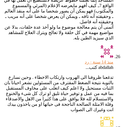
المساجد إنما تعلمنا خطوط عريضة لانستطيع أن نعمل بها في
الواقع 7ـ كيف أفهم مايعرضه الإعلام (المرئي والمسموع
والمكتوب) فهو يمكن أن يصور شخصا ما على أنه منقذ العالم
ـ وحقيقته أنه تافه ـ ويمكن أن يعرض شخصا على أنه مريب ـ
وحقيقته أنه فاضل.
أتمنى أن يتم معالجة موضوع ما ولو أخذ عدة حلقات، بدلا عن
مواضيع مهمة في كل حلقة ولا تعالج ويترك العلاج للمشاهد
الذي سيزيد الطين بله.
منذ 14 سنة ·
رد
abdallah كتب...
تدغعنا ظروفنا الى الهروب وارتكاب الاخطاء . وحين نسارع
بالتوبة نتيجة الضغط المقترف من المسئولين نشعر احيانا بان
الثبات مستحيل ولا اعلم كيف اتغلب على مخاوف المستقبل
بما فيه من عمل و توفير حياة تليق او ترك كل شىء والخنوع
والاستسلام لله فلا يوافق على هذا كثيرا من الاهل والاصدقاء
وقلة الامثلة الصالحة الناجحة فى حياتها او من ياخذون بيدك
انت وغيرك الى الصواب