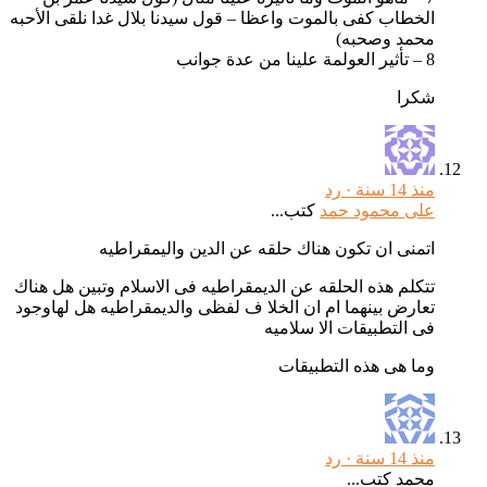
الخطاب كفى بالموت واعظا – قول سيدنا بلال غدا نلقى الأحبه
محمد وصحبه)
8 – تأثير العولمة علينا من عدة جوانب
شكرا
منذ 14 سنة ·
رد
على محمود حمد
كتب...
اتمنى ان تكون هناك حلقه عن الدين واليمقراطيه
تتكلم هذه الحلقه عن الديمقراطيه فى الاسلام وتبين هل هناك
تعارض بينهما ام ان الخلا ف لفظى والديمقراطيه هل لهاوجود
فى التطبيقات الا سلاميه
وما هى هذه التطبيقات
منذ 14 سنة ·
رد
محمد كتب...