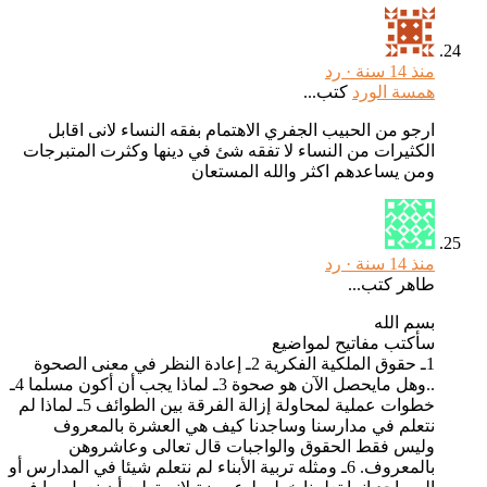
منذ 14 سنة ·
رد
همسة الورد
كتب...
ارجو من الحبيب الجفري الاهتمام بفقه النساء لانى اقابل
الكثيرات من النساء لا تفقه شئ في دينها وكثرت المتبرجات
ومن يساعدهم اكثر والله المستعان
منذ 14 سنة ·
رد
طاهر كتب...
بسم الله
سأكتب مفاتيح لمواضيع
1ـ حقوق الملكية الفكرية 2ـ إعادة النظر في معنى الصحوة
..وهل مايحصل الآن هو صحوة 3ـ لماذا يجب أن أكون مسلما 4ـ
خطوات عملية لمحاولة إزالة الفرقة بين الطوائف 5ـ لماذا لم
نتعلم في مدارسنا وساجدنا كيف هي العشرة بالمعروف
وليس فقط الحقوق والواجبات قال تعالى وعاشروهن
بالمعروف. 6ـ ومثله تربية الأبناء لم نتعلم شيئا في المدارس أو