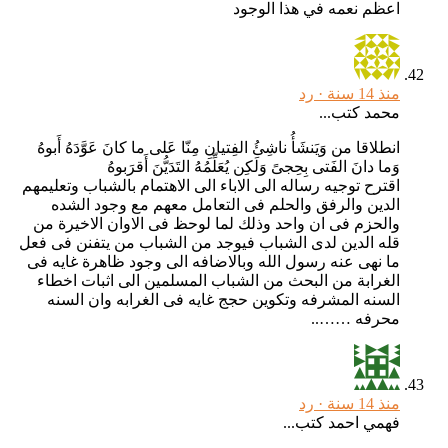
اعظم نعمه في هذا الوجود
منذ 14 سنة ·
رد
محمد كتب...
انطلاقا من وَيَنشَأُ ناشِئُ الفِتيانِ مِنّا عَلى ما كانَ عَوَّدَهُ أَبوهُ
وَما دانَ الفَتى بِحِجىً وَلَكِن يُعَلِّمُهُ التَدَيُّنَ أَقرَبوهُ
اقترح توجيه رساله الى الاباء الى الاهتمام بالشباب وتعليمهم
الدين والرفق والحلم فى التعامل معهم مع وجود الشده
والحزم فى ان واحد وذلك لما لوحظ فى الاوان الاخيرة من
قله الدين لدى الشباب فيوجد من الشباب من يتفنن فى فعل
ما نهى عنه رسول الله وبالاضافه الى وجود ظاهرة غايه فى
الغرابة من البحث من الشباب المسلمين الى اثبات اخطاء
السنه المشرفه وتكوين حجج غايه فى الغرابه وان السنه
محرفه ……..
منذ 14 سنة ·
رد
فهمي احمد كتب...