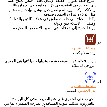
أقترح حلقة بعنوان “حقيقة الإيمان بالله ” فنحن نحتاج دائما
إلى تصحيح في العقيدة في كل المفاهيم في الإيمان بالله
وملائكته وكتبه ورسله والقدر خيره وشره وإدخال مفاهيم
مثل الولاء والبراء والجهاد وصنوفه
وكذلك نحتاج إلى حلقات نقاش في علاقة “الدين بالدولة”
وكيف أن الأسلام دين ودولة
وأيضا نحتاج إلى حلاقات في التربية الإسلامية الصحيحة
منذ 14 سنة ·
رد
رائد سلام كتب...
ياريت نتكلم عن الصوفيه شويه ونديلها حقها لانها هى المغذى
الروحى للاسلام
منذ 14 سنة ·
رد
بدر الحسين
كتب...
الحبيب على الجفرى غنى عن التعريف وفى كل البرامج
التلفزونويه يمكلك قلوب المشاهدين بطرحه المتميز دائما من