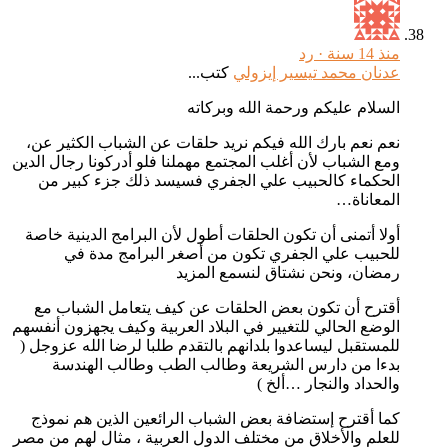
منذ 14 سنة ·
رد
عدنان محمد تيسير إيزولي
كتب...
السلام عليكم ورحمة الله وبركاته
نعم نعم بارك الله فيكم نريد حلقات عن الشباب الكثير عن،
ومع الشباب لأن أغلب المجتمع مهملنا فلو أدركونا رجال الدين
الحكماء كالحبيب علي الجفري فسيسد ذلك جزء كبير من
المعاناة…
أولا أتمنى أن تكون الحلقات أطول لأن البرامج الدينية خاصة
للحبيب علي الجفري تكون من أصغر البرامج مدة في
رمضان، ونحن نشتاق لنسمع المزيد
أقترح أن تكون بعض الحلقات عن كيف يتعامل الشباب مع
الوضع الحالي للتغيير في البلاد العربية وكيف يجهزون أنفسهم
للمستقبل ليساعدوا بلدانهم بالتقدم طلبا لرضا الله عزوجل (
بدءا من دارس الشريعة وطالب الطب وطالب الهندسة
والحداد والنجار …ألخ )
كما أقترح إستضافة بعض الشباب الرائعين الذين هم نموذج
للعلم والأخلاق من مختلف الدول العربية ، مثال لهم من مصر