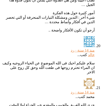
نصب أعيينا ومن هي القدوة التي يمكن أن تكون قدوة هذا
الجيل …
أمور كثيرة حول هذه الفكرة
شيء آخر : التدين ومشكلة التيارات المنحرفة أو التي تحصر
الدين في أفكار وأنماط محددة …
أرجو أن تكون الأفكار واضحة ..
منذ 14 سنة ·
رد
خالد
كتب...
سلام عليكم احبك فى الله الموضوع عن الحياء الزوجيه وكيف
ان المراء تحترم زوجها فى طعت الله وحق كل زوج على
الاخر
منذ 14 سنة ·
رد
محمد كتب...
جزى الله الفريق والحبيب والمقدم خير الجزاء اولا الوقت