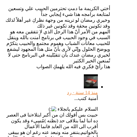
أختي الكريمة ما دمتِ تحترمين الحبيب علي وتسعين
لمتابعة برامجه هذا شيء إيجابي جداً
وخيري رمضان لو ترينه من وجهة نظركِ غير أهلاً لذلك
وقد تكونين محقة وقد تكونين غير ذلك
المهم من الأمر أنّ هذا الرجل الذي لا تتفقين معه هو
السبب في وجود الحبيب في برنامج آمنت بالله وينقل
للحبيب معانات الشباب وهموم مجتمع والحبيب يتكرّم
ويوضح الحلول وإنّي لأرى بأنّ مثل هذا المجهود ليشفع
لخيري رمضان عندك بأن تتقبّلينه في البرنامج حتى لا
تُمنعين الخير الكثير
هذا رأيّ فكري فيه الله يلهمكِ الصواب
منذ 14 سنة ·
رد
أمنية كتب...
السلام عليكم يانجلاء
حبيت بس أقولك ان من أكبر ابتلاءتنا فى العصر
ده اننا لما بنلاقى حد (نظنه )مُسِىء وقد يكون
أقرب الى الله من العابد فانما الأعمال
بالخواتيم,بننفر منه ونبعد عنه رغم ان هو بيبقى