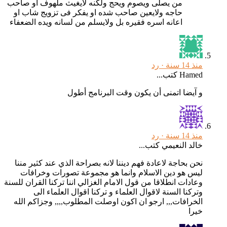
من يصلى ويصوم ويحج ولكنه لايغيث ملهوف او صاحب
حاجه ولايعين صاحب شده او يفكر فى تزويج شاب او
اعانه اسره فقيره بل ولايسلم من لسانه ويده الضعفاء
منذ 14 سنة ·
رد
Hamed كتب...
و آيضا اتمنى أن يكون وقت البرنامج أطول
منذ 14 سنة ·
رد
خالد النعيمي كتب...
نحن بحاجة لاعادة فهم ديننا لانه بصراحة الذي عند كثير مننا
ليس هو دين الاسلام وانما هو مجموعة تصورات وخرافات
وعادات انطلاقا من قول الامام الغزالي اننا تركنا القران للسنة
وتركنا السنة لاقوال العلماء و تركنا اقوال العلماء الى
الخرافات,,, ارجو ان اكون اوصلت المطلوب,,,, وجزاكم الله
خيرا