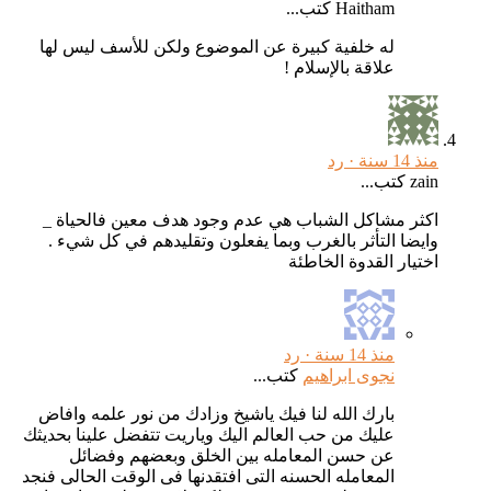
Haitham كتب...
له خلفية كبيرة عن الموضوع ولكن للأسف ليس لها
علاقة بالإسلام !
منذ 14 سنة ·
رد
zain كتب...
اكثر مشاكل الشباب هي عدم وجود هدف معين فالحياة _
وايضا التأثر بالغرب وبما يفعلون وتقليدهم في كل شيء .
اختيار القدوة الخاطئة
منذ 14 سنة ·
رد
نجوى ابراهيم
كتب...
بارك الله لنا فيك ياشيخ وزادك من نور علمه وافاض
عليك من حب العالم اليك وياريت تتفضل علينا بحديثك
عن حسن المعامله بين الخلق وبعضهم وفضائل
المعامله الحسنه التى افتقدنها فى الوقت الحالى فنجد