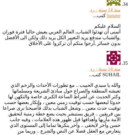
منذ 14 سنة ·
رد
hanane
كتب...
السلام عليكم
أتمنى أن تهدئوا الشباب, العالم العربي يعيش حاليا فترة فوران
,والشباب مندفع يريد التغيير الكل يريد دلك ولكن الى الأفضل
بدون خسائر ,أرجوا منكم أن تركزوا على الأخلاق
منذ 14 سنة ·
رد
SUHAIL كتب...
والله يا سيدي الحبيب .. مع تطورات الأحداث والزخم الذي
تعيشه المنطقة والصراع حول مبادئ الشريعة ومسلماتها
وكثر الحديث عن أشراط الساعة الكبرى خاصة والتكهن لها
حدوثا لبعضها حسب توقيت زمني معين ، وإنكار بعضها حسب
توقيت حدث معين .. وشغل الشباب بذلك فأصبحنا نرى صراعا
بين فريقين .. فريق يستبشر بحيث يضع خطة زمنية لتحقيق
الأمة مآربها وأهدافها قبل ظهور هذه العلامات ، وفيه جانب
حسن وآخر لايخفى .. وآخر ينكرها تماما إلى المستوى الذي
يتعارض مع العقل فضلا عن النص والشرع .. وربما من