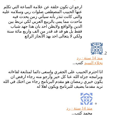
ارجو ان نكون حلقة عن علامة الساعة التي تكلم
عنها الحبيب المصطفى صلوات ربي وسلامه عليه
والتى كانت تنذر بأنه سيأتي زمن يحدث فيه
ماحدث مما يمى بالربيع العربي لكي نربط بين
الدين والواقع ولايظن احد بان هذا جهد شباب
فقط بل هو قد قد قدر من الف واربع مائة سنة
ولكي لا يتعالى احد بهذ الأنجاز الرائع
منذ 14 سنة ·
رد
نجلاء السيد
كتب...
انا احترم الحبيب على الجفري واسعى دائما لمتابعة لقاءاته
وبرامجه جزاه الله عنا كل خير وأرجو منه رجاء ارفض ان
يكون خيري رمضان هو مقدم البرنامج رجاء من اختك في الله
نريد مفدما يضيف للبرنامج ويكون اهلا له
منذ 14 سنة ·
رد
محمد كتب...