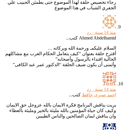
رجاء تخصيص حلقة لهذا الموضوع حتى يطمئن الحبيب علي
الجفري الشباب في هذا الموضوع
منذ 14 سنة ·
رد
Ahmed Abdelhamid كتب...
السلام عليكمـ ورحمة الله وبركاته …
أقترح حلقة بعنوان “كيف يتعامل الحكام العرب مع مشاكلهم
الحالية اقتداء بالرسول وأصحابه”
وأتمنى أن يكون ضيف الحلقة “الدكتور عمر عبد الكافى”
منذ 14 سنة ·
رد
احمد صبرى حافظ
كتب...
يريت يناقش البرنامج فكرة الايمان بالله عزوجل حق الايمان
وكيف كان حياة المؤمنين بالله مليئة بالخير ومليئة بالعطاء
وان يناقش ايمان الصالحين والناس الطيببن