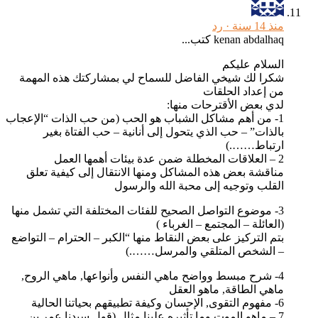
منذ 14 سنة ·
رد
kenan abdalhaq كتب...
السلام عليكم
شكرا لك شيخي الفاضل للسماح لي بمشاركتك هذه المهمة
من إعداد الحلقات
لدي بعض الأقترحات منها:
1- من أهم مشاكل الشباب هو الحب (من حب الذات “الإعجاب
بالذات” – حب الذي يتحول إلى أنانية – حب الفتاة بغير
ارتباط…….)
2 – العلاقات المخطلة ضمن عدة بيئات أهمها العمل
مناقشة بعض هذه المشاكل ومنها الانتقال إلى كيفية تعلق
القلب وتوجيه إلى محبة الله والرسول
3- موضوع التواصل الصحيح للفئات المختلفة التي تشمل منها
(العائلة – المجتمع – الغرباء )
بتم التركيز على بعض النقاط منها “الكبر – الحترام – التواضع
– الشخص المتلقي والمرسل…….)
4- شرح مبسط وواضح ماهي النفس وأنواعها, ماهي الروح,
ماهي الطاقة, ماهو العقل
6- مفهوم التقوى, الإحسان وكيفة تطبيقهم بحياتنا الحالية
7 – ماهو الموت وما تأثيره علينا مثال (قول سيدنا عمر بن