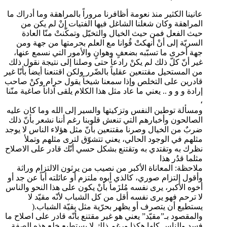
عانينا الكثير منذ نعومة أظافرنا مروراً بالمراهقة وما أدراك ما
المراهقة وكان شغلنا الشاغل فيها الفتيات إنْ لم يكن من
حيث الفعل فمن حيث الخيال والتخيّل وتمكّنتْ منّا العادة
السريّة إلى أنْ أنهكتْ قُوانا مع العلم بحرمتها من جهة ومن
جهة أخرى ما تسبّبه بضعفٍ وهوانٍ والأمور التي نسمع عنها،
غير أنّ كلّ ذلك لم يكنْ رادعاً حتى وصلنا إلى نتيجة نقول ذلك
من المستحيل مقتنعين عقلياً بالضّرر ولكن اقتنعنا أيضاً بأنّا غير
قادرين على التخلص وإذا سمعنا شيخاً يقول حرام وكنْ صاحب
إرادة و و و .. يعني ما عاد مثل هذا الكلام يلقى آذاناً صاغية منّنا
،
ومسألة توطين النفس وتزكيتها والسير إلى الله وما كان عليه
الصالحون وأخبارهم التي تنعش قلوبنا رغم أننا نشعر بأنّ ذلك
ضربٌ من الخيال وصرنا مقتنعين بأنّ مثل هؤلاء الناس لا يوجد
مثلهم في الوجود الحالي، يعني تتشوّق لترى مثلهم وتملأ
نظرك به وتقتدي به وتقتنع بشكل حسي أنّك قادر على الاصلاح
مثلما قدُر هذا
ملاحظة: المعاناة الأكبر من نصيب من يرثون الالتزام وراثة
وأقول إلتزام صوري، كالذي أبوه ملتزم أو عائلته أباً عن جد أو
أخوه الأكبر، يرى نفسه مُلزَماً بأنْ يكون على هذا النحو والناس
لا ترحم فهو يرى نفسه أقل من كل الشباب لأنّه مقيّد لا
يستطيع أن يتصرف أو يظهر بحرّية مثل بقيّة الشباب.(
والمقصود بـ”مقيّد” يعني هو غير مقتنع بأنّه قادر على اصلاح ما
فسد والناس كلها هكذا ورغم ذلك لا يستطيع خلع هذه الصفة