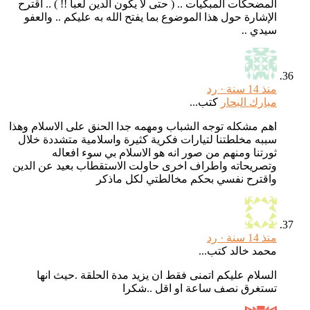
المضحكات المبكيات .. ( حتى لا يكون الدين لعبا !! ) .. أقترح
الإشارة حول هذا الموضوع بما يفتح الله به عليكم .. والعفو
سيدي ..
منذ 14 سنة ·
رد
مبارك البحار
كتب...
اهم مشكله توجه الشباب ومهمه جدا الحنق على الاسلام وهذا
سببه مخلطتنا لتيارات فكرية كثيرة واسلامية متشددة خلال
ثورتنا ومنهم من صور انه هو الاسلام بي سوء افعاله
وتصريحاته واطراف اخرى حاولت الاستقطاب بعيد عن الدين
واقترح نفسي بحكم مخالطتي لكل ماذكر
منذ 14 سنة ·
رد
محمد خالد كتب...
السلام عليكم اتمنى فقط ان يزيد مدة الحلقة .حيث انها
تستغرق نصف ساعة او اقل ..شكرا