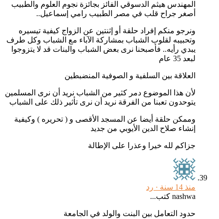
المهندس هيثم الدسوقي الفائز بجائزة نجوم العلوم والطبيب
أصغر جراح قلب في مصر الطبيب رامي إسماعيل..
ونرجو منكم إفراد حلقة أو إثنتين عن الزواج كيفية تيسيره
وتحبيبه لقلوب الشباب بمشاركة الآباء مع الشباب وكل طرف
يبدي رأيه.. فأصبحنا نرى بعض الشباب والبنات قد لا يتزوجوا
لبعد 35 عام
العلاقة بين السلفية و الصوفية المنضبطين
لأن هذا الموضوع دمر كثير من الشباب نريد أن نرى المسلمين
يتوحدون تعبنا من الفرقة نريد أن نرى تأثير ذلك على الشباب
وممكن حلقة أيضا عن المسجد الأقصى و ( تحريره ) وكيفية
إنشاء صلاح الدين الأيوبي من جديد
جزاكم لله خيرا وعذرا على الإطالة
منذ 14 سنة ·
رد
nashwa كتب...
حدود التعامل بين البنت والولد في الجامعة