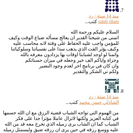
منذ 14 سنة ·
رد
salah sllam
كتب...
السلام عليكم ورحمة الله
اتمنى من شيخنا القدير ان يعالج مسأله ضياع الوقت وكيف
للمؤمن واجب عليه الحفاظ على وقتة لانه محاسب عليه
وكيف يؤثر القت الذي يذهب سدا على نفسياتنا وسلوكياتنا
واتمنا لو اوجد لشبابنا اوقات بها يزدادون معرفه بالله
وجزاة واياكم الف خير وجعله في ميزان حسناتكم
وان كان في برنامج اخر لعدم وجود النضير
ولكم ني الشكر والتقدير
منذ 14 سنة ·
رد
الشاذلي حسن محمد
كتب...
من الهموم التي تواجه الشباب قضية الرزق مع ان الله حسمها
في كتابه العزيز ولكنها لاتزال عاملا مؤثرا جدا على فكر
الشباب كما ان الشاب يرى زميله الذي تخرج معه قد من الله
عليه ووسع رزقه في حين يرى ان رزقه ضيق وليسمثل زميله