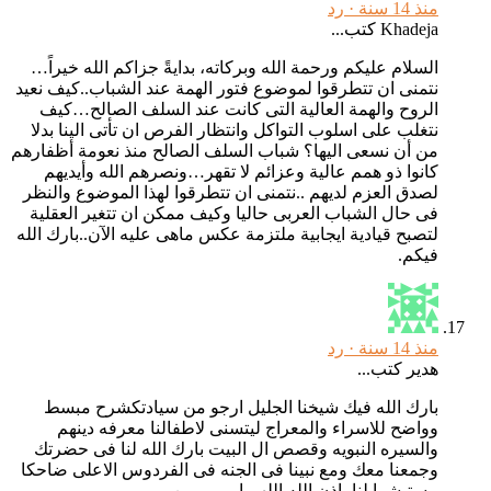
منذ 14 سنة ·
رد
Khadeja كتب...
السلام عليكم ورحمة الله وبركاته، بدايةً جزاكم الله خيراً…
نتمنى ان تتطرقوا لموضوع فتور الهمة عند الشباب..كيف نعيد
الروح والهمة العالية التى كانت عند السلف الصالح…كيف
نتغلب على اسلوب التواكل وانتظار الفرص ان تأتى الينا بدلا
من أن نسعى اليها؟ شباب السلف الصالح منذ نعومة أظفارهم
كانوا ذو همم عالية وعزائم لا تقهر…ونصرهم الله وأيديهم
لصدق العزم لديهم ..نتمنى ان تتطرقوا لهذا الموضوع والنظر
فى حال الشباب العربى حاليا وكيف ممكن ان تتغير العقلية
لتصبح قيادية ايجابية ملتزمة عكس ماهى عليه الآن..بارك الله
فيكم.
منذ 14 سنة ·
رد
هدير كتب...
بارك الله فيك شيخنا الجليل ارجو من سيادتكشرح مبسط
وواضح للاسراء والمعراج ليتسنى لاطفالنا معرفه دينهم
والسيره النبويه وقصص ال البيت بارك الله لنا فى حضرتك
وجمعنا معك ومع نبينا فى الجنه فى الفردوس الاعلى ضاحكا
مستبشرا لنا باذن الله اللهم اميييييييين